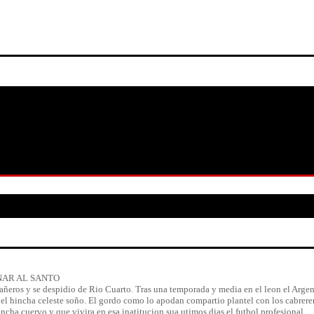
NAR AL SANTO
añeros y se despidio de Rio Cuarto. Tras una temporada y media en el leon el Argen
el hincha celeste soño. El gordo como lo apodan compartio plantel con los cabrere
ncha cuervo y que vivira en esa inatitucion sua utimos dias el futbol profesional