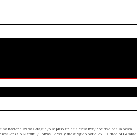
tino nacionalizado Paraguayo le puso fin a un ciclo muy positivo con la pelea
nses Gonzalo Maffini y Tomas Correa y fue dirigido por el ex DT tricolor Gerardo