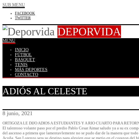
SUB MENU
FACEBOOK
TWITTER
DEPORVIDA
MENU
INICIO
FÚTBOL
BASQUET
TENIS
MÁS DEPORTES
CONTACTO
ADIÓS AL CELESTE
8 junio, 2021
ORTIGOZA LE DIJO ADIOS A ESTUDIANTES Y A RIO CUARTO PARA RETOR
El talentoso volante paso por el predio Pablo Cesar Aimar saludo ya a su ex comp
del ascenso a primera que lamentavlemente no se pudo dar de la manera que todo 
Acuña. San Lorenzo sera su destino para alguien que se metio en el corazon del hi