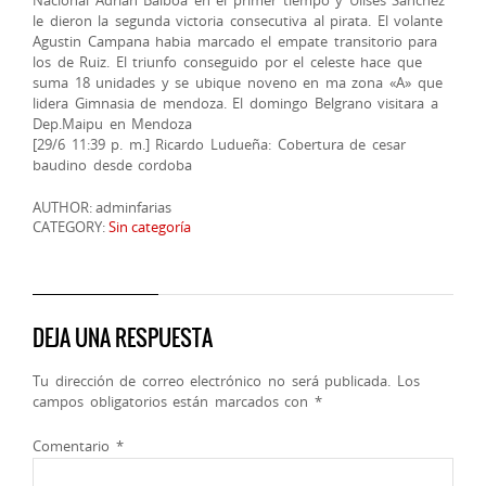
Nacional Adrian Balboa en el primer tiempo y Ulises Sanchez
le dieron la segunda victoria consecutiva al pirata. El volante
Agustin Campana habia marcado el empate transitorio para
los de Ruiz. El triunfo conseguido por el celeste hace que
suma 18 unidades y se ubique noveno en ma zona «A» que
lidera Gimnasia de mendoza. El domingo Belgrano visitara a
Dep.Maipu en Mendoza
[29/6 11:39 p. m.] Ricardo Ludueña: Cobertura de cesar
baudino desde cordoba
AUTHOR: adminfarias
CATEGORY:
Sin categoría
DEJA UNA RESPUESTA
Tu dirección de correo electrónico no será publicada.
Los
campos obligatorios están marcados con
*
Comentario
*