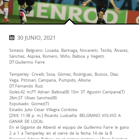
30 JUNIO, 2021
Sintesis: Belgrano: Losada; Barinaga, Novaretti, Tecilla, Álvarez;
Sánchez, Asprea, Romero, Miño; Balboa y Vegetti.
DT:Giullermo Farre
Temperley: Crivelli; Sosa, Gómez, Rodríguez, Bustos; Díaz,
Vega, Pittinari; Campana, Pumpido, Allione.
DT:Fernando Ruiz
Goles:42 m,PT Adrian Balboa(B) 15m ST Agustin Campana(T)
26m,ST Ulises Sanchez(B)
Expulsado: Gomez(T)
Estadio Julio Cesar Villagra Cordoba
[29/6 11:38 p. m.] Ricardo Ludueña: BELGRANO VOLVIO A
GANAR DE LOCAL
En el Gigante de Alberdi el equipo de Guillermo Farre le gano
2 a 1 a Temperley en el cierre de la fecha 14 de la B