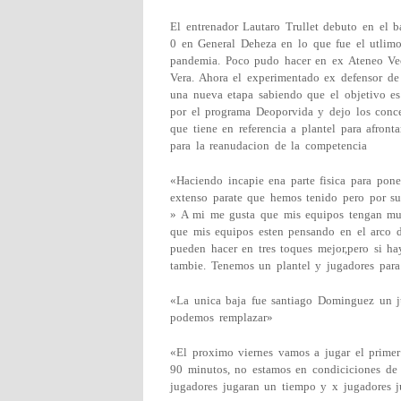
El entrenador Lautaro Trullet debuto en el 
0 en General Deheza en lo que fue el utlimo
pandemia. Poco pudo hacer en ex Ateneo Veci
Vera. Ahora el experimentado ex defensor de 
una nueva etapa sabiendo que el objetivo es
por el programa Deoporvida y dejo los conc
que tiene en referencia a plantel para afron
para la reanudacion de la competencia
«Haciendo incapie ena parte fisica para pone
extenso parate que hemos tenido pero por su
» A mi me gusta que mis equipos tengan muc
que mis equipos esten pensando en el arco de
pueden hacer en tres toques mejor,pero si h
tambie. Tenemos un plantel y jugadores para
«La unica baja fue santiago Dominguez un j
podemos remplazar»
«El proximo viernes vamos a jugar el prime
90 minutos, no estamos en condiciciones de
jugadores jugaran un tiempo y x jugadores j