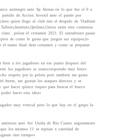
banco aurinegro ante Sp Atenas en lo que fue el 0 a
 partido de Accion Juvenil ante el parate por
nos quien llego al club tras el despido de Vladimir
Talleres,Instituto,Quilmes,Union entre otro comienza
 claro…pelear el certamen 2021. El santafesino pasao
eptos de como le gusta que juegen sus equipos,lo
tar el tramo final dem certamen y como se preparan
r bien a los jugadores en ese punto despues del
erte los jugadores se reanicoroporado muy bien».
ho respeto por la pelota pero tambien me gusta
l frente, me gustan los ataques directos y se
ay que hacer quince toques para buscar el hueco
 poder hacer esta idea»
ugador muy vertical pero lo que hay en el grupo lo
r amistoso ante Juv Unida de Rio Cuarto seguramente
 que los mismos 11 se repitan x cantidad de
ugaran otro tiempo»