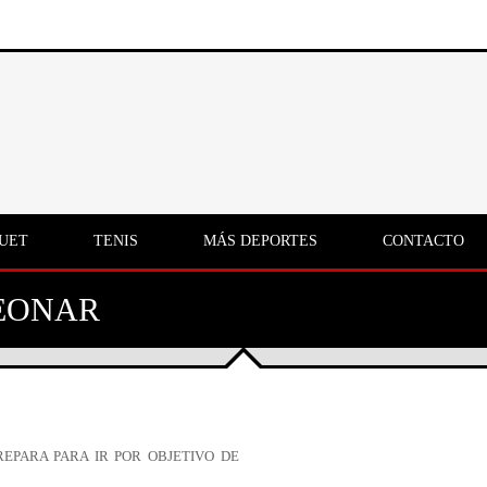
UET
TENIS
MÁS DEPORTES
CONTACTO
EONAR
REPARA PARA IR POR OBJETIVO DE