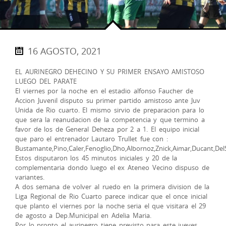
16 AGOSTO, 2021
EL AURINEGRO DEHECINO Y SU PRIMER ENSAYO AMISTOSO
LUEGO DEL PARATE
El viernes por la noche en el estadio alfonso Faucher de
Accion Juvenil disputo su primer partido amistoso ante Juv
Unida de Rio cuarto. El mismo sirvio de preparacion para lo
que sera la reanudacion de la competencia y que termino a
favor de los de General Deheza por 2 a 1. El equipo inicial
que paro el entrenador Lautaro Trullet fue con :
Bustamante,Pino,Caler,Fenoglio,Dho,Albornoz,Znick,Aimar,Ducant,Del
Estos disputaron los 45 minutos iniciales y 20 de la
complementaria dondo luego el ex Ateneo Vecino dispuso de
variantes.
A dos semana de volver al ruedo en la primera division de la
Liga Regional de Rio Cuarto parece indicar que el once inicial
que planto el viernes por la noche seria el que visitara el 29
de agosto a Dep.Municipal en Adelia Maria.
Por lo pronto el aurinegro tiene previsto para este jueves