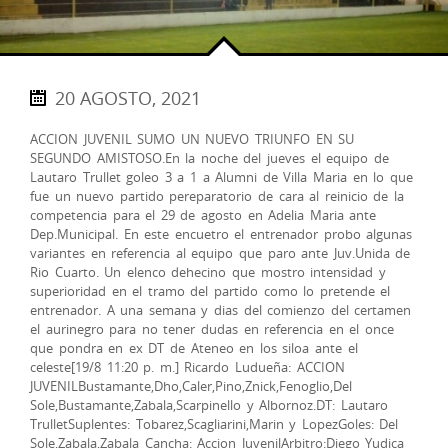
20 AGOSTO, 2021
ACCION JUVENIL SUMO UN NUEVO TRIUNFO EN SU
SEGUNDO AMISTOSO.En la noche del jueves el equipo de
Lautaro Trullet goleo 3 a 1 a Alumni de Villa Maria en lo que
fue un nuevo partido pereparatorio de cara al reinicio de la
competencia para el 29 de agosto en Adelia Maria ante
Dep.Municipal. En este encuetro el entrenador probo algunas
variantes en referencia al equipo que paro ante Juv.Unida de
Rio Cuarto. Un elenco dehecino que mostro intensidad y
superioridad en el tramo del partido como lo pretende el
entrenador. A una semana y dias del comienzo del certamen
el aurinegro para no tener dudas en referencia en el once
que pondra en ex DT de Ateneo en los siloa ante el
celeste[19/8 11:20 p. m.] Ricardo Ludueña: ACCION
JUVENILBustamante,Dho,Caler,Pino,Znick,Fenoglio,Del
Sole,Bustamante,Zabala,Scarpinello y Albornoz.DT: Lautaro
TrulletSuplentes: Tobarez,Scagliarini,Marin y LopezGoles: Del
Sole,Zabala,Zabala Cancha: Accion JuvenilArbitro:Diego Yudica