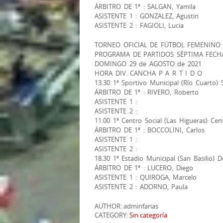
ÁRBITRO DE 1ª : SALGAN, Yamila
ASISTENTE 1 : GONZALEZ, Agustin
ASISTENTE 2 : FAGIOLI, Lucia
TORNEO OFICIAL DE FÚTBOL FEMENINO –
PROGRAMA DE PARTIDOS SÈPTIMA FECH
DOMINGO 29 de AGOSTO de 2021
HORA DIV. CANCHA P A R T I D O
13.30 1ª Sportivo Municipal (Río Cuarto) 
ÁRBITRO DE 1ª : RIVERO, Roberto
ASISTENTE 1 :
ASISTENTE 2 :
11.00 1ª Centro Social (Las Higueras) Cen
ÁRBITRO DE 1ª : BOCCOLINI, Carlos
ASISTENTE 1 :
ASISTENTE 2 :
18.30 1ª Estadio Municipal (San Basilio) De
ÁRBITRO DE 1ª : LUCERO, Diego
ASISTENTE 1 : QUIROGA, Marcelo
ASISTENTE 2 : ADORNO, Paula
AUTHOR: adminfarias
CATEGORY:
Sin categoría