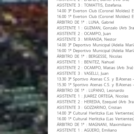
ASISTENTE 3 : TOMATTIS, Estefania.
14.00 3ª Everton Club (Coronel Moldes) E
16.00 1ª Everton Club (Coronel Moldes) E
ÁRBITRO DE 1ª : LUNA, Gabriel
ASISTENTE 1 : GUZMAN, Gonzalo (Arb 3ra
ASISTENTE 2 : OCAMPO, Juan
ASISTENTE 3 : MIRANDA, Nestor
14.00 3ª Deportivo Municipal (Adelia Marí
16:00 1ª Deportivo Municipal (Adelia Marí
ÁRBITRO DE 1ª : BERGESSE, Nicolas
ASISTENTE 1 : BENITEZ, Nahuel
ASISTENTE 2 : OCAMPO, Matias (Arb 3ra)
ASISTENTE 3 : VASELLI, Juan
13.30 3ª Sportivo Atenas C.S. y B.Atenas 
15.30 1ª Sportivo Atenas C.S. y B.Atenas 
ÁRBITRO DE 1ª : LUPANO, Leonardo
ASISTENTE 1 : JUAREZ ORTEGA, Nicolas
ASISTENTE 2 : HEREDIA, Ezequiel (Arb 3ra
ASISTENTE 3 : GOZZARINO, Cristian
14.00 3ª Cultural Herlitzka (Las Vertientes
16.00 1ª Cultural Herlitzka (Las Vertientes
ÁRBITRO DE 1ª : MAGNANI, Maximiliano
ASISTENTE 1 : AGÜERO, Emiliano