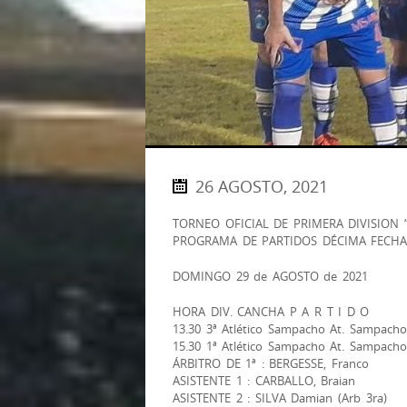
26 AGOSTO, 2021
TORNEO OFICIAL DE PRIMERA DIVISION “
PROGRAMA DE PARTIDOS DÉCIMA FECH
DOMINGO 29 de AGOSTO de 2021
HORA DIV. CANCHA P A R T I D O
13.30 3ª Atlético Sampacho At. Sampacho
15.30 1ª Atlético Sampacho At. Sampacho
ÁRBITRO DE 1ª : BERGESSE, Franco
ASISTENTE 1 : CARBALLO, Braian
ASISTENTE 2 : SILVA Damian (Arb 3ra)