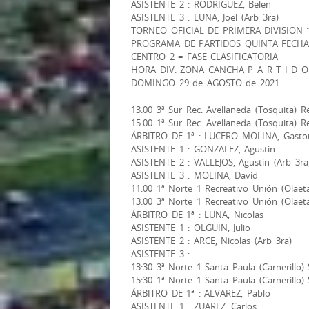
ASISTENTE 2 : RODRIGUEZ, Belen
ASISTENTE 3 : LUNA, Joel (Arb 3ra)
TORNEO OFICIAL DE PRIMERA DIVISION “
PROGRAMA DE PARTIDOS QUINTA FECHA
CENTRO 2 = FASE CLASIFICATORIA
HORA DIV. ZONA CANCHA P A R T I D O
DOMINGO 29 de AGOSTO de 2021
13.00 3ª Sur Rec. Avellaneda (Tosquita) R
15.00 1ª Sur Rec. Avellaneda (Tosquita) R
ÁRBITRO DE 1ª : LUCERO MOLINA, Gasto
ASISTENTE 1 : GONZALEZ, Agustin
ASISTENTE 2 : VALLEJOS, Agustin (Arb 3ra
ASISTENTE 3 : MOLINA, David
11:00 1ª Norte 1 Recreativo Unión (Olaeta
13.00 3ª Norte 1 Recreativo Unión (Olaeta
ÁRBITRO DE 1ª : LUNA, Nicolas
ASISTENTE 1 : OLGUIN, Julio
ASISTENTE 2 : ARCE, Nicolas (Arb 3ra)
ASISTENTE 3 :
13:30 3ª Norte 1 Santa Paula (Carnerillo)
15:30 1ª Norte 1 Santa Paula (Carnerillo)
ÁRBITRO DE 1ª : ALVAREZ, Pablo
ASISTENTE 1 : ZUAREZ, Carlos