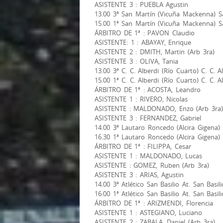
ASISTENTE 3 : PUEBLA Agustin
13.00 3ª San Martín (Vicuña Mackenna) Sa
15.00 1ª San Martín (Vicuña Mackenna) Sa
ÁRBITRO DE 1ª : PAVON Claudio
ASISTENTE: 1 : ABAYAY, Enrique
ASISTENTE 2 : DMITH, Martin (Arb 3ra)
ASISTENTE 3 : OLIVA, Tania
13.00 3ª C. C. Alberdi (Río Cuarto) C. C. 
15.00 1ª C. C. Alberdi (Río Cuarto) C. C. 
ÁRBITRO DE 1ª : ACOSTA, Leandro
ASISTENTE 1 : RIVERO, Nicolas
ASISTENTE : MALDONADO, Enzo (Arb 3ra)
ASISTENTE 3 : FERNANDEZ, Gabriel
14.00 3ª Lautaro Roncedo (Alcira Gigena)
16.30 1ª Lautaro Roncedo (Alcira Gigena)
ÁRBITRO DE 1ª : FILIPPA, Cesar
ASISTENTE 1 : MALDONADO, Lucas
ASISTENTE : GOMEZ, Ruben (Arb 3ra)
ASISTENTE 3 : ARIAS, Agustin
14.00 3ª Atlético San Basilio At. San Basil
16:00 1ª Atlético San Basilio At. San Basil
ÁRBITRO DE 1ª : ARIZMENDI, Florencia
ASISTENTE 1 : ASTEGIANO, Luciano
ASISTENTE 2 : ZABALA, Daniel (Arb 3ra)