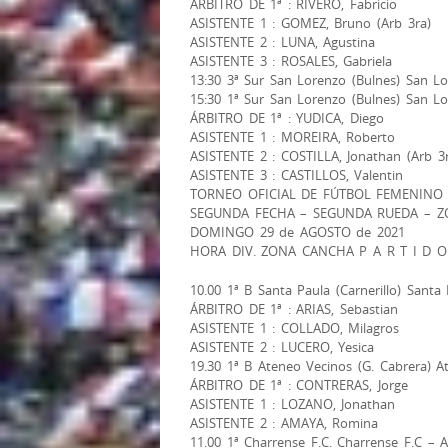
ÁRBITRO DE 1ª : RIVERO, Fabricio
ASISTENTE 1 : GOMEZ, Bruno (Arb 3ra)
ASISTENTE 2 : LUNA, Agustina
ASISTENTE 3 : ROSALES, Gabriela
13:30 3ª Sur San Lorenzo (Bulnes) San Lo
15:30 1ª Sur San Lorenzo (Bulnes) San Lo
ÁRBITRO DE 1ª : YUDICA, Diego
ASISTENTE 1 : MOREIRA, Roberto
ASISTENTE 2 : COSTILLA, Jonathan (Arb 3r
ASISTENTE 3 : CASTILLOS, Valentin
TORNEO OFICIAL DE FÚTBOL FEMENINO –
SEGUNDA FECHA – SEGUNDA RUEDA – Z
DOMINGO 29 de AGOSTO de 2021
HORA DIV. ZONA CANCHA P A R T I D O
10.00 1ª B Santa Paula (Carnerillo) Santa
ÁRBITRO DE 1ª : ARIAS, Sebastian
ASISTENTE 1 : COLLADO, Milagros
ASISTENTE 2 : LUCERO, Yesica
19.30 1ª B Ateneo Vecinos (G. Cabrera) A
ÁRBITRO DE 1ª : CONTRERAS, Jorge
ASISTENTE 1 : LOZANO, Jonathan
ASISTENTE 2 : AMAYA, Romina
11.00 1ª Charrense F.C. Charrense F.C – 