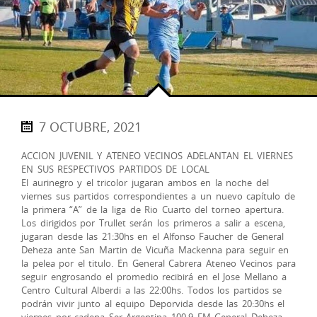
7 OCTUBRE, 2021
ACCION JUVENIL Y ATENEO VECINOS ADELANTAN EL VIERNES
EN SUS RESPECTIVOS PARTIDOS DE LOCAL
El aurinegro y el tricolor jugaran ambos en la noche del
viernes sus partidos correspondientes a un nuevo capítulo de
la primera “A” de la liga de Rio Cuarto del torneo apertura.
Los dirigidos por Trullet serán los primeros a salir a escena,
jugaran desde las 21:30hs en el Alfonso Faucher de General
Deheza ante San Martin de Vicuña Mackenna para seguir en
la pelea por el titulo. En General Cabrera Ateneo Vecinos para
seguir engrosando el promedio recibirá en el Jose Mellano a
Centro Cultural Alberdi a las 22:00hs. Todos los partidos se
podrán vivir junto al equipo Deporvida desde las 20:30hs el
viernes por cadena Ser Argentina 100.9 FM General Deheza,