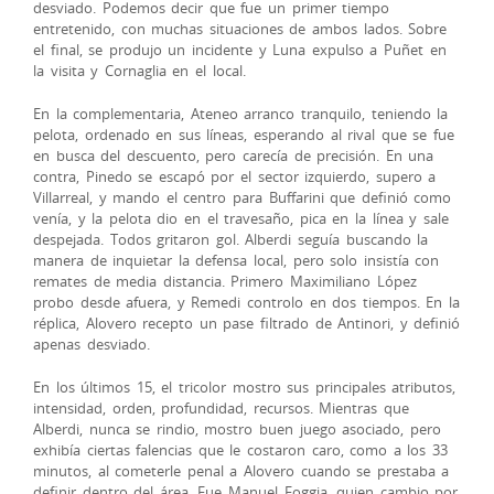
desviado. Podemos decir que fue un primer tiempo
entretenido, con muchas situaciones de ambos lados. Sobre
el final, se produjo un incidente y Luna expulso a Puñet en
la visita y Cornaglia en el local.
En la complementaria, Ateneo arranco tranquilo, teniendo la
pelota, ordenado en sus líneas, esperando al rival que se fue
en busca del descuento, pero carecía de precisión. En una
contra, Pinedo se escapó por el sector izquierdo, supero a
Villarreal, y mando el centro para Buffarini que definió como
venía, y la pelota dio en el travesaño, pica en la línea y sale
despejada. Todos gritaron gol. Alberdi seguía buscando la
manera de inquietar la defensa local, pero solo insistía con
remates de media distancia. Primero Maximiliano López
probo desde afuera, y Remedi controlo en dos tiempos. En la
réplica, Alovero recepto un pase filtrado de Antinori, y definió
apenas desviado.
En los últimos 15, el tricolor mostro sus principales atributos,
intensidad, orden, profundidad, recursos. Mientras que
Alberdi, nunca se rindio, mostro buen juego asociado, pero
exhibía ciertas falencias que le costaron caro, como a los 33
minutos, al cometerle penal a Alovero cuando se prestaba a
definir dentro del área. Fue Manuel Foggia, quien cambio por