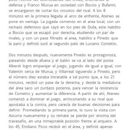
defensa y Franco Murua en sociedad con Boccio y Bufarini,
se encargaron de cortar los circuitos del rival. A los 8
minutos en la primera llegada al arco de enfrente, Ateneo se
pone en ventaja. La jugada comenzo en el area local, con un
rechazo defensivo que cayó en los pies de Dulla, este habilito
a Boccio que se escapó por derecha, eludiendo un par de
rivales, y con un pase filtrado al area, habilito a Pinedo que
la paro y definió sutil al segundo palo de Luciano Cometto.
Dos minutos después, nuevamente Pinedo es protagonista,
pateando desde afuera y el balón se va al lado del poste.
Alberdi logro emparejar el juego, jugando de igual a igual, con
Valentín cerca de Murua, y Villarreal siguiendo a Pinedo, pero
el número diez estaba intratable a tal punto que, a los 21
minutos, recibió un pase de la derecha, y desde la medialuna
del área saco un zurdazo potente, para vencer la resistencia
de Cometto y aumentar la diferencia. A partir de ahí, Ateneo
comenzó a dominar el juego, arrinconando a su rival que
apostaba a la contra, pero carecía de buenas decisiones para
definir. Promediando la primera parte, lo tuvo la visita con
Azcurra nuevamente y su remate se pierde por encima del
travesaño, en una inmejorable posición frente al arquero. A
los 45, Emiliano Picco recibió en el área, y definió apenas