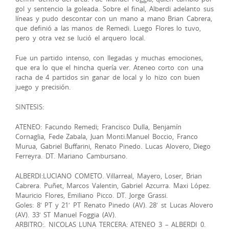
gol y sentencio la goleada. Sobre el final, Alberdi adelanto sus
líneas y pudo descontar con un mano a mano Brian Cabrera,
que definió a las manos de Remedi. Luego Flores lo tuvo,
pero y otra vez se lució el arquero local.
Fue un partido intenso, con llegadas y muchas emociones,
que era lo que el hincha quería ver. Ateneo corto con una
racha de 4 partidos sin ganar de local y lo hizo con buen
juego y precisión.
SINTESIS:
ATENEO: Facundo Remedi; Francisco Dulla, Benjamín
Cornaglia, Fede Zabala, Juan Monti.Manuel Boccio, Franco
Murua, Gabriel Buffarini, Renato Pinedo. Lucas Alovero, Diego
Ferreyra. DT. Mariano Cambursano.
ALBERDI:LUCIANO COMETO. Villarreal, Mayero, Loser, Brian
Cabrera. Puñet, Marcos Valentin, Gabriel Azcurra. Maxi López.
Mauricio Flores, Emiliano Picco. DT. Jorge Grassi.
Goles: 8′ PT y 21′ PT Renato Pinedo (AV). 28′ st Lucas Alovero
(AV). 33′ ST Manuel Foggia (AV).
ARBITRO:. NICOLAS LUNA TERCERA: ATENEO 3 – ALBERDI 0.