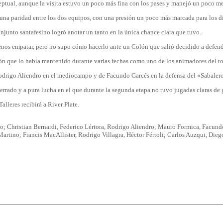
ptual, aunque la visita estuvo un poco más fina con los pases y manejó un poco mejo
ó una paridad entre los dos equipos, con una presión un poco más marcada para los
onjunto santafesino logró anotar un tanto en la única chance clara que tuvo.
 menos empatar, pero no supo cómo hacerlo ante un Colón que salió decidido a defende
ión que lo había mantenido durante varias fechas como uno de los animadores del t
e Rodrigo Aliendro en el mediocampo y de Facundo Garcés en la defensa del «Sabaler
cerrado y a pura lucha en el que durante la segunda etapa no tuvo jugadas claras de
lleres recibirá a River Plate.
o; Christian Bernardi, Federico Lértora, Rodrigo Aliendro; Mauro Formica, Facund
 Martino; Francis MacAllister, Rodrigo Villagra, Héctor Fértoli; Carlos Auzqui, D