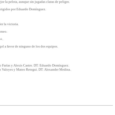
r la pelota, aunque sin jugadas claras de peligro.
 dirigidos por Eduardo Domínguez.
r la victoria.
orneo.
o».
 gol a favor de ninguno de los dos equipos.
o Farías y Alexis Castro. DT: Eduardo Domínguez.
iego Valoyes y Mateo Retegui. DT: Alexander Medina.