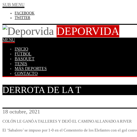
SUB MENU
FACEBOOK
TWITTER
DEPORVIDA
MENU
INICIO
FÚTBOL
BASQUET
TENIS
MÁS DEPORTES
CONTACTO
DERROTA DE LA T
18 octubre, 2021
COLÓN LE GANÓ A TALLERES Y DEJÓ EL CAMINO ALLANADO A RIVER
El ‘Sabalero’ se impuso por 1-0 en el Cementerio de los Elefantes con el gol conv