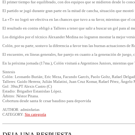
El primer tiempo fue equilibrado, con dos equipos que se midieron desde lo conce
El partido se jugó durante gran parte en la mitad de cancha, situación que mostr
La «T» no logró ser efectiva en las chances que tuvo a su favor, mientras que el c
El resultado en contra obligó a Talleres a tener que salir a buscar un gol para al
Los dirigidos por el técnico Alexander Medina no lograron mostrar la mejor vers
Colón, por su parte, sostuvo la diferencia a favor tras las buenas actuaciones d
El encuentro, en líneas generales, fue parejo en cuanto a la generación de juego, 
En la próxima jornada (17ma.), Colón visitará a Argentinos Juniors, mientras que Ta
Sintesis
Colón: Leonardo Burián; Eric Meza, Facundo Garcés, Paolo Goltz, Rafael Delgad
Talleres: Guido Herrera; Julián Malatini, Juan Cruz Komar, Rafael Pérez, Ángelo
Gol: 39m,PT Alexis Castro (C)
Estadio: Brigadier Estanislao López.
Árbitro: Néstor Pitana.
Cobertura desde santa fe cesar baudino para deporvida
AUTHOR: adminfarias
CATEGORY:
Sin categoría
DEJA UNA RESPUESTA