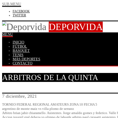
SUB MENU
FACEBOOK
TWITTER
DEPORVIDA
MENU
INICIO
FÚTBOL
BASQUET
TENIS
MÁS DEPORTES
CONTACTO
ARBITROS DE LA QUINTA
7 diciembre, 2021
TORNEO FEDERAL REGIONAL AMATEURS ZONA 10 FECHA 5
argentino de monte maiz vs villa plomo de serrano
Arbitro brian jahir chiaramello. Asistentes. Jorge arnaldo gomes y federico. Valle 
Accion juvenil gral deheza vs olimpo de laborde arbitro paul cressatti asistentes.