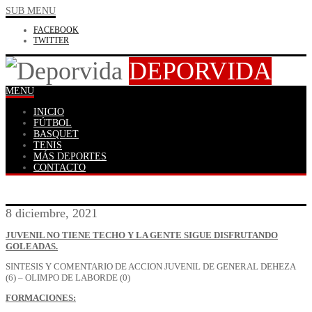
SUB MENU
FACEBOOK
TWITTER
DEPORVIDA
MENU
INICIO
FÚTBOL
BASQUET
TENIS
MÁS DEPORTES
CONTACTO
8 diciembre, 2021
JUVENIL NO TIENE TECHO Y LA GENTE SIGUE DISFRUTANDO
GOLEADAS.
SINTESIS Y COMENTARIO DE ACCION JUVENIL DE GENERAL DEHEZA
(6) – OLIMPO DE LABORDE (0)
FORMACIONES: