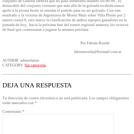
conjunto de General Deheza que no paso sobresalto durante los 90:00´, lo
destacable del conjunto visitante que más allá de la goleada recibida nunca
apelo a la pierna fuerte ni enredar el partido para no ser goleado. Con este
resultado y la victoria de Argentinos de Monte Maíz sobre Villa Plomo por 2
tantos contra 0, esto marco la clasificación de ambos equipos ganadores en la
jornada de hoy, hacia la próxima fase del torneo regional amateur, los octavos
de final que comenzaran a jugarse la semana próxima.
Por Fabián Ronda
fabianronda@hotmail.com.ar
AUTHOR: adminfarias
CATEGORY:
Sin categoría
DEJA UNA RESPUESTA
Tu dirección de correo electrónico no será publicada.
Los campos obligatorios
están marcados con
*
Comentario
*