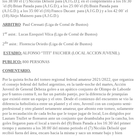
los 38:00´el (7) Nicolás Delsolé para (A.J.G.D.); en el complemento a los 16:30
´el (9) Brian Parada para (A.J.G.D.), a los 25:00´el (9) Brain Parada para
(A.J.G.D.); a los 35:00´el (16) Franco Ducant para (A.J.G.D.) y a los 42:00´ el
(18) Alejo Mainero para (A.J.G.D.).
ARBITRO
: Paul Cressati (Liga de Corral de Bustos)
er
1
asist.: Lucas Ezequiel Vilca (Liga de Corral de Bustos)
do
2
asist.: Florencia Oviedo (Liga de Corral de Bustos)
ESTADIO:
ALFONSO “TITI” FAUCHER (LOCAL ACCION JUVENIL).
PUBLICO:
800 PERSONAS
COMENTARIO.
Por la quinta fecha del torneo regional federal amateur 2021/2022, que organiza
el consejo federal del futbol argentino, en la tarde-noche del martes, Acción
Juvenil de General Deheza goleo a un apático conjunto de Olimpo de Laborde
por 6 tantos contra 0, no fue un partido parejo, por la diferencia de jerarquías
que existió entre un equipo y el otro. Desde el comienzo del encuentro se vio la
diferencia futbolística entre un plantel y el otro, Juvenil con un conjunto semi-
profesional y otro plantel netamente amateur, que afronto este torneo, solamente
por la recaudación de cada fecha que le toque jugar de local, Los dirigidos por
Lautaro Trullet se florearon ante un conjunto que deambulaba por la cancha, los
goles llegaron para el local a través del (9) Brain Parada a los 16:30´del primer
tiempo y aumento a los 38:00´del mismo periodo el (7) Nicolás Delsolé que
recibió fuera del área, encaro hacia la misma y saco un remate bajo y bien