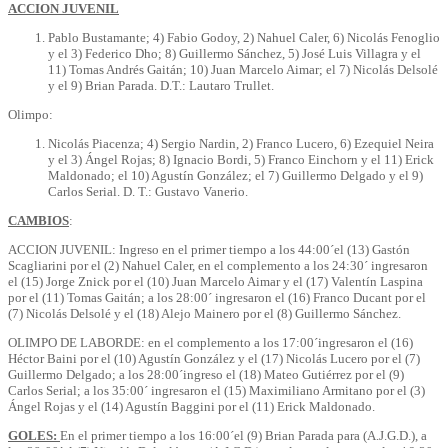
ACCION JUVENIL
Pablo Bustamante; 4) Fabio Godoy, 2) Nahuel Caler, 6) Nicolás Fenoglio
y el 3) Federico Dho; 8) Guillermo Sánchez, 5) José Luis Villagra y el
11) Tomas Andrés Gaitán; 10) Juan Marcelo Aimar; el 7) Nicolás Delsolé
y el 9) Brian Parada. D.T.: Lautaro Trullet.
Olimpo:
Nicolás Piacenza; 4) Sergio Nardin, 2) Franco Lucero, 6) Ezequiel Neira
y el 3) Ángel Rojas; 8) Ignacio Bordi, 5) Franco Einchorn y el 11) Erick
Maldonado; el 10) Agustín González; el 7) Guillermo Delgado y el 9)
Carlos Serial. D. T.: Gustavo Vanerio.
CAMBIOS
:
ACCION JUVENIL: Ingreso en el primer tiempo a los 44:00´el (13) Gastón
Scagliarini por el (2) Nahuel Caler, en el complemento a los 24:30´ ingresaron
el (15) Jorge Znick por el (10) Juan Marcelo Aimar y el (17) Valentín Laspina
por el (11) Tomas Gaitán; a los 28:00´ ingresaron el (16) Franco Ducant por el
(7) Nicolás Delsolé y el (18) Alejo Mainero por el (8) Guillermo Sánchez.
OLIMPO DE LABORDE: en el complemento a los 17:00´ingresaron el (16)
Héctor Baini por el (10) Agustín González y el (17) Nicolás Lucero por el (7)
Guillermo Delgado; a los 28:00´ingreso el (18) Mateo Gutiérrez por el (9)
Carlos Serial; a los 35:00´ ingresaron el (15) Maximiliano Armitano por el (3)
Ángel Rojas y el (14) Agustín Baggini por el (11) Erick Maldonado.
GOLES:
En el primer tiempo a los 16:00´el (9) Brian Parada para (A.J.G.D.), a