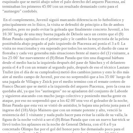
esquinado que se metió abajo sobre el palo derecho del arquero Piacenza, así
terminaban los primeros 45:00´con un resultado demasiado corto para el
“aurinegro” cordobés.
En el complemento, Juvenil siguió marcando diferencia en lo futbolístico y
principalmente en lo físico, la visita se defendió de principio a fin de ambos
periodos, pero no pudo evitar la goleada que finalmente concreto Juvenil, a los
16:30´ luego de una muy buena jugada de Delsole saco un centro que el (9)
Brian Parada capitalizo en el primer palo y le cambio la trayectoria de la pelota
poniéndola abajo pegado al palo izquierdo de Piacenza así ponía el 3 a 0. La
visita no reaccionaba y era superado por todos los sectores, el dueño de casa se
floreaba y cada vez generaba más situaciones frente al marco del (1) visitante, a
los 25:00´ fue nuevamente el (9) Brian Parada que tiro una diagonal bárbara
desde el medio hacia la izquierda después del pase de Sánchez y el delantero
ponía el 4 a 0 con un remate al segundo palo, después de eso el técnico Lautaro
Trullet (en el día de su cumpleaños) metió dos cambios juntos y esto le dio más
aire al medio campo de Juvenil, por eso no sorprendió que a los 35:00´ luego de
una jugada de Villagra y Znick por el medio termino con el remate certero de
Franco Ducant que se metió a la izquierda del arquero Piacenza, pero la cosa no
quedaba ahí, ya que los “aurinegros” no se apiadaron del conjunto de Laborde
y siguieron atacando con mucho juego colectivo y poniendo mucha gente en
ataque, por eso no sorprendió que a los 42:00´otra vez el goleador de la noche,
Brian Parada que esta vez se vistió de asistidor, le bajara una pelota justa para el
ingreso del (18) Alejo Mainero que con un remate potente y alto, venció la
resistencia del 1 visitante y nada pudo hacer para evitar la caída de su valla, la
figura de la noche volvió a ser el (9) Brian Parada que con un nuevo hat-trick se
llevó todos los aplausos en la noche de General Deheza, con el 6 a 0 ya
concretado Olimpo fue por el gol del honor pero fue demasiado poco para el