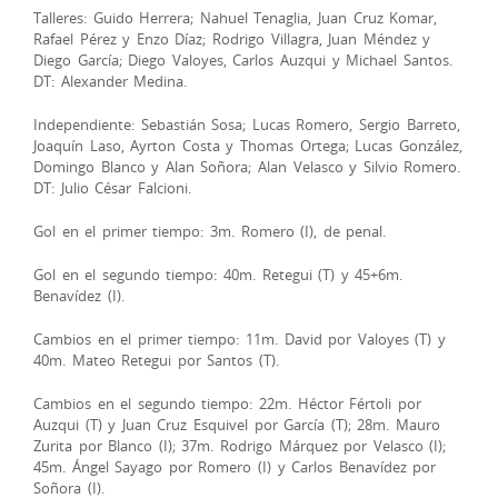
Talleres: Guido Herrera; Nahuel Tenaglia, Juan Cruz Komar,
Rafael Pérez y Enzo Díaz; Rodrigo Villagra, Juan Méndez y
Diego García; Diego Valoyes, Carlos Auzqui y Michael Santos.
DT: Alexander Medina.
Independiente: Sebastián Sosa; Lucas Romero, Sergio Barreto,
Joaquín Laso, Ayrton Costa y Thomas Ortega; Lucas González,
Domingo Blanco y Alan Soñora; Alan Velasco y Silvio Romero.
DT: Julio César Falcioni.
Gol en el primer tiempo: 3m. Romero (I), de penal.
Gol en el segundo tiempo: 40m. Retegui (T) y 45+6m.
Benavídez (I).
Cambios en el primer tiempo: 11m. David por Valoyes (T) y
40m. Mateo Retegui por Santos (T).
Cambios en el segundo tiempo: 22m. Héctor Fértoli por
Auzqui (T) y Juan Cruz Esquivel por García (T); 28m. Mauro
Zurita por Blanco (I); 37m. Rodrigo Márquez por Velasco (I);
45m. Ángel Sayago por Romero (I) y Carlos Benavídez por
Soñora (I).