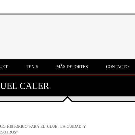
UET
TENIS
MÁS DEPORTES
CONTACTO
UEL CALER
LGO HISTORICO PARA EL CLUB, LA CUIDAD Y
OSOTROS”