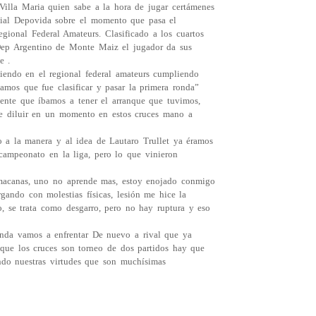
illa Maria quien sabe a la hora de jugar certámenes
dial Depovida sobre el momento que pasa el
gional Federal Amateurs. Clasificado a los cuartos
Dep Argentino de Monte Maiz el jugador da sus
e .
iendo en el regional federal amateurs cumpliendo
amos que fue clasificar y pasar la primera ronda”
gente que íbamos a tener el arranque que tuvimos,
de diluir en un momento en estos cruces mano a
o a la manera y al idea de Lautaro Trullet ya éramos
ampeonato en la liga, pero lo que vinieron
 macanas, uno no aprende mas, estoy enojado conmigo
ando con molestias físicas, lesión me hice la
, se trata como desgarro, pero no hay ruptura y eso
onda vamos a enfrentar De nuevo a rival que ya
que los cruces son torneo de dos partidos hay que
ando nuestras virtudes que son muchísimas