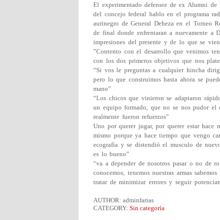
El experimentado defensor de ex Alumni de V
del concejo federal hablo en el programa ra
aurinegro de General Deheza en el Torneo Re
de final donde enfrentaran a nuevamente a 
impresiones del presente y de lo que se vien
”Contento con el desarrollo que venimos ten
con los dos primeros objetivos que nos plate
“Si vos le preguntas a cualquier hincha diri
pero lo que construimos hasta ahora se pue
mano”
“Los chicos que vinieron se adaptaron rápid
un equipo formado, que no se nos pudor el c
realmente fueron refuerzos”
Uno por querer jugar, por querer estar hace
mismo porque ya hace tiempo que vengo carg
ecografía y se distendió el musculo de nuevo
es lo bueno”
“va a depender de nosotros pasar o no de r
conocemos, tenemos nuestras armas sabemos 
tratar de minimizar errores y seguir potenci
AUTHOR: adminfarias
CATEGORY:
Sin categoría