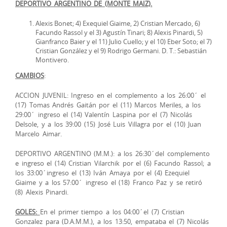
DEPORTIVO ARGENTINO DE (MONTE MAIZ).
Alexis Bonet; 4) Exequiel Giaime, 2) Cristian Mercado, 6)
Facundo Rassol y el 3) Agustín Tinari; 8) Alexis Pinardi, 5)
Gianfranco Baier y el 11) Julio Cuello; y el 10) Eber Soto; el 7)
Cristian González y el 9) Rodrigo Germani. D. T.: Sebastián
Montivero.
CAMBIOS
:
ACCION JUVENIL: Ingreso en el complemento a los 26:00´ el
(17) Tomas Andrés Gaitán por el (11) Marcos Meriles, a los
29:00´ ingreso el (14) Valentín Laspina por el (7) Nicolás
Delsole, y a los 39:00 (15) José Luis Villagra por el (10) Juan
Marcelo Aimar.
DEPORTIVO ARGENTINO (M.M.): a los 26:30´del complemento
e ingreso el (14) Cristian Vilarchik por el (6) Facundo Rassol; a
los 33:00´ingreso el (13) Iván Amaya por el (4) Ezequiel
Giaime y a los 57:00´ ingreso el (18) Franco Paz y se retiró
(8) Alexis Pinardi.
GOLES:
En el primer tiempo a los 04:00´el (7) Cristian
Gonzalez para (D.A.M.M.), a los 13:50, empataba el (7) Nicolás