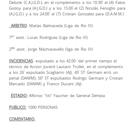
Delsole (C.A.J.G.D.); en el complemento a los 10:30’ el (4) Fabio
Godoy para (A.J.G.D.) y a los 15:00 el (2) Nicolás Fenoglio para
(A.J.G.D.) y a los 24:00’ el (7) Cristian Gonzalez para (D.A.M.M.)
ARBITRO
: Matías Balmaceda (Liga de Rio III)
er
1
asist.: Lucas Rodriguez (Liga de Rio III)
do
2
asist.: Jorge Machiaravello (liga de Rio III)
INCIDENCIAS
: expulsado a los 42:00´del primer tiempo el
técnico de Accion Juvenil Lautaro Trullet, en el complemento
a los 26’ expulsado Scagliarini (AJ), 45’ ST Germani erró un
penal (DAMM), 50’ ST expulsados Rodrigo Germani y Cristian
Mercado (DAMM) y Franco Ducant (AJ).
ESTADIO:
Alfonso “titi” Faucher de General Deheza.
PUBLICO:
1000 PERSONAS
COMENTARIO.