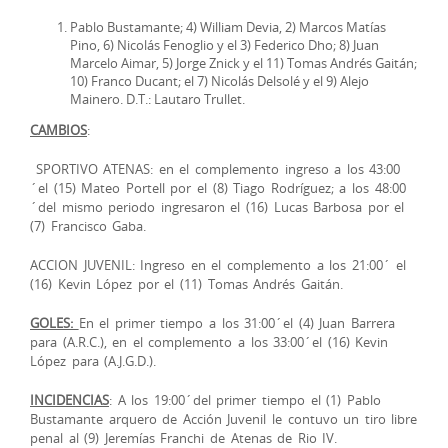
Pablo Bustamante; 4) William Devia, 2) Marcos Matías
Pino, 6) Nicolás Fenoglio y el 3) Federico Dho; 8) Juan
Marcelo Aimar, 5) Jorge Znick y el 11) Tomas Andrés Gaitán;
10) Franco Ducant; el 7) Nicolás Delsolé y el 9) Alejo
Mainero. D.T.: Lautaro Trullet.
CAMBIOS
:
SPORTIVO ATENAS: en el complemento ingreso a los 43:00
´el (15) Mateo Portell por el (8) Tiago Rodríguez; a los 48:00
´del mismo periodo ingresaron el (16) Lucas Barbosa por el
(7) Francisco Gaba.
ACCION JUVENIL: Ingreso en el complemento a los 21:00´ el
(16) Kevin López por el (11) Tomas Andrés Gaitán.
GOLES:
En el primer tiempo a los 31:00´el (4) Juan Barrera
para (A.R.C.), en el complemento a los 33:00´el (16) Kevin
López para (A.J.G.D.).
INCIDENCIAS
: A los 19:00´del primer tiempo el (1) Pablo
Bustamante arquero de Acción Juvenil le contuvo un tiro libre
penal al (9) Jeremías Franchi de Atenas de Rio IV.