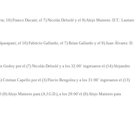
a; 10) Franco Ducant; el 7) Nicolás Delsolé y el 9) Alejo Mainero. D.T.: Lautaro
arapani; el 10) Fabricio Gallardo; el 7) Brian Gallardo y el 9) Juan Álvarez. D.
Godoy por el (7) Nicolás Delsolé y a los 32:00´ ingresaron el (14) Alejandro
Cristian Capello por el (3) Flavio Bengolea y a los 31:00´ ingresaron el (13)
l (9) Alejo Mainero para (A.J.G.D.), a los 29:00´el (9) Alejo Mainero para