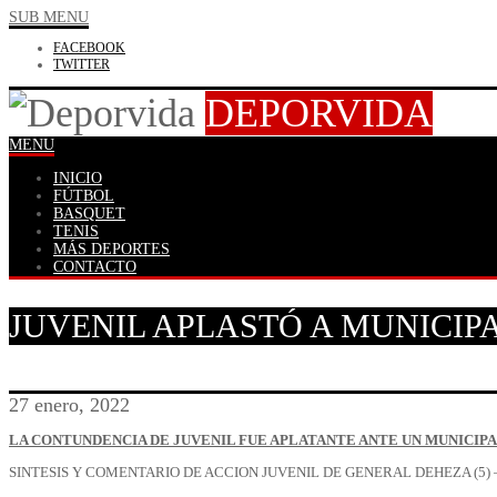
SUB MENU
FACEBOOK
TWITTER
DEPORVIDA
MENU
INICIO
FÚTBOL
BASQUET
TENIS
MÁS DEPORTES
CONTACTO
JUVENIL APLASTÓ A MUNICIP
27 enero, 2022
LA CONTUNDENCIA DE JUVENIL FUE APLATANTE ANTE UN MUNICIPAL 
SINTESIS Y COMENTARIO DE ACCION JUVENIL DE GENERAL DEHEZA (5) – 