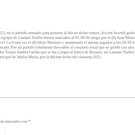
022, en el partido atrasado para ponerse al día en dicho torneo, Acción Juvenil go
del equipo de Lautaro Trullet fueron marcados al 01:00´de juego por el (8) Juan Ma
a el 3 a 0 otra vez el (9) Alejo Mainero y aumentaría el mismo jugador a los 29:30
o Ducant. Fue un partido totalmente favorable al conjunto local que se quedó con una 
ador Tomas Andrés Gaitán que se fue a jugar al futbol de Rosario, así Lautaro Trulle
nicipal de Adelia María, por la décima fecha del clausura 2021.
stán marcados con
*