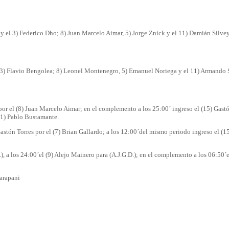
 el 3) Federico Dho; 8) Juan Marcelo Aimar, 5) Jorge Znick y el 11) Damián Silveyr
el 3) Flavio Bengolea; 8) Leonel Montenegro, 5) Emanuel Noriega y el 11) Armando Sp
 el (8) Juan Marcelo Aimar; en el complemento a los 25:00´ ingreso el (15) Gastón 
 (1) Pablo Bustamante.
 Torres por el (7) Brian Gallardo; a los 12:00´del mismo periodo ingreso el (15) 
), a los 24:00´el (9) Alejo Mainero para (A.J.G.D.); en el complemento a los 06:50´e
parapani