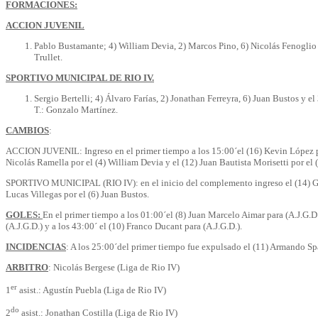
FORMACIONES:
ACCION JUVENIL
Pablo Bustamante; 4) William Devia, 2) Marcos Pino, 6) Nicolás Fenoglio y
Trullet.
SPORTIVO MUNICIPAL DE RIO IV.
Sergio Bertelli; 4) Álvaro Farías, 2) Jonathan Ferreyra, 6) Juan Bustos y 
T.: Gonzalo Martínez.
CAMBIOS
:
ACCION JUVENIL: Ingreso en el primer tiempo a los 15:00´el (16) Kevin López por
Nicolás Ramella por el (4) William Devia y el (12) Juan Bautista Morisetti por el
SPORTIVO MUNICIPAL (RIO IV): en el inicio del complemento ingreso el (14) Gastón
Lucas Villegas por el (6) Juan Bustos.
GOLES:
En el primer tiempo a los 01:00´el (8) Juan Marcelo Aimar para (A.J.G.D.
(A.J.G.D.) y a los 43:00´ el (10) Franco Ducant para (A.J.G.D.).
INCIDENCIAS
: A los 25:00´del primer tiempo fue expulsado el (11) Armando S
ARBITRO
: Nicolás Bergese (Liga de Rio IV)
er
1
asist.: Agustín Puebla (Liga de Rio IV)
do
2
asist.: Jonathan Costilla (Liga de Rio IV)