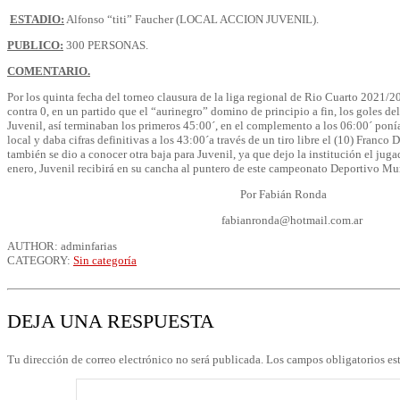
ESTADIO:
Alfonso “titi” Faucher (LOCAL ACCION JUVENIL).
PUBLICO:
300 PERSONAS.
COMENTARIO.
Por los quinta fecha del torneo clausura de la liga regional de Rio Cuarto 2021/2
contra 0, en un partido que el “aurinegro” domino de principio a fin, los goles 
Juvenil, así terminaban los primeros 45:00´, en el complemento a los 06:00´ poní
local y daba cifras definitivas a los 43:00´a través de un tiro libre el (10) Franc
también se dio a conocer otra baja para Juvenil, ya que dejo la institución el jug
enero, Juvenil recibirá en su cancha al puntero de este campeonato Deportivo Mu
Por Fabián Ronda
fabianronda@hotmail.com.ar
AUTHOR: adminfarias
CATEGORY:
Sin categoría
DEJA UNA RESPUESTA
Tu dirección de correo electrónico no será publicada.
Los campos obligatorios e