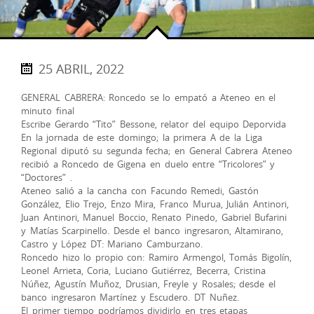
25 ABRIL, 2022
GENERAL CABRERA: Roncedo se lo empató a Ateneo en el
minuto final
Escribe Gerardo “Tito” Bessone, relator del equipo Deporvida
En la jornada de este domingo; la primera A de la Liga
Regional diputó su segunda fecha; en General Cabrera Ateneo
recibió a Roncedo de Gigena en duelo entre “Tricolores” y
“Doctores” .
Ateneo salió a la cancha con Facundo Remedi, Gastón
González, Elio Trejo, Enzo Mira, Franco Murua, Julián Antinori,
Juan Antinori, Manuel Boccio, Renato Pinedo, Gabriel Bufarini
y Matías Scarpinello. Desde el banco ingresaron, Altamirano,
Castro y López DT: Mariano Camburzano.
Roncedo hizo lo propio con: Ramiro Armengol, Tomás Bigolín,
Leonel Arrieta, Coria, Luciano Gutiérrez, Becerra, Cristina
Núñez, Agustín Muñoz, Drusian, Freyle y Rosales; desde el
banco ingresaron Martínez y Escudero. DT Nuñez.
El primer tiempo podríamos dividirlo en tres etapas