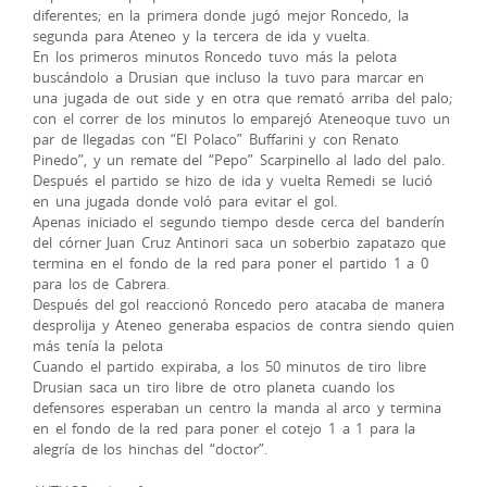
diferentes; en la primera donde jugó mejor Roncedo, la
segunda para Ateneo y la tercera de ida y vuelta.
En los primeros minutos Roncedo tuvo más la pelota
buscándolo a Drusian que incluso la tuvo para marcar en
una jugada de out side y en otra que remató arriba del palo;
con el correr de los minutos lo emparejó Ateneoque tuvo un
par de llegadas con “El Polaco” Buffarini y con Renato
Pinedo”, y un remate del “Pepo” Scarpinello al lado del palo.
Después el partido se hizo de ida y vuelta Remedi se lució
en una jugada donde voló para evitar el gol.
Apenas iniciado el segundo tiempo desde cerca del banderín
del córner Juan Cruz Antinori saca un soberbio zapatazo que
termina en el fondo de la red para poner el partido 1 a 0
para los de Cabrera.
Después del gol reaccionó Roncedo pero atacaba de manera
desprolija y Ateneo generaba espacios de contra siendo quien
más tenía la pelota
Cuando el partido expiraba, a los 50 minutos de tiro libre
Drusian saca un tiro libre de otro planeta cuando los
defensores esperaban un centro la manda al arco y termina
en el fondo de la red para poner el cotejo 1 a 1 para la
alegría de los hinchas del “doctor”.