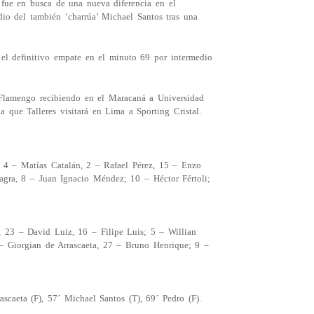
 fue en busca de una nueva diferencia en el
io del también ‘charrúa’ Michael Santos tras una
 el definitivo empate en el minuto 69 por intermedio
.
Flamengo recibiendo en el Maracaná a Universidad
que Talleres visitará en Lima a Sporting Cristal.
 4 – Matías Catalán, 2 – Rafael Pérez, 15 – Enzo
agra, 8 – Juan Ignacio Méndez; 10 – Héctor Fértoli;
, 23 – David Luiz, 16 – Filipe Luis; 5 – Willian
– Giorgian de Arrascaeta, 27 – Bruno Henrique; 9 –
ascaeta (F), 57´ Michael Santos (T), 69´ Pedro (F).