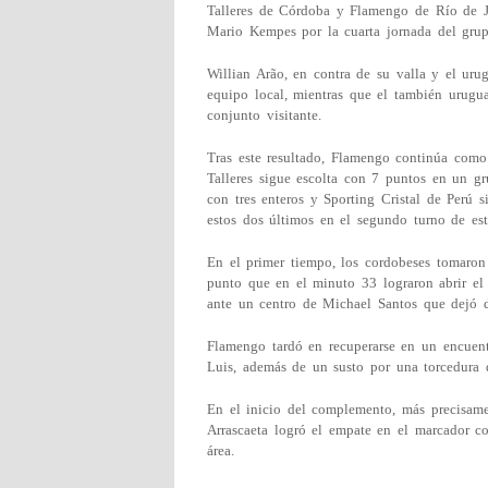
Talleres de Córdoba y Flamengo de Río de Ja
Mario Kempes por la cuarta jornada del gru
Willian Arão, en contra de su valla y el uru
equipo local, mientras que el también urugu
conjunto visitante.
Tras este resultado, Flamengo continúa como
Talleres sigue escolta con 7 puntos en un g
con tres enteros y Sporting Cristal de Perú s
estos dos últimos en el segundo turno de est
En el primer tiempo, los cordobeses tomaron l
punto que en el minuto 33 lograron abrir el
ante un centro de Michael Santos que dejó de
Flamengo tardó en recuperarse en un encuent
Luis, además de un susto por una torcedura de
En el inicio del complemento, más precisam
Arrascaeta logró el empate en el marcador co
área.