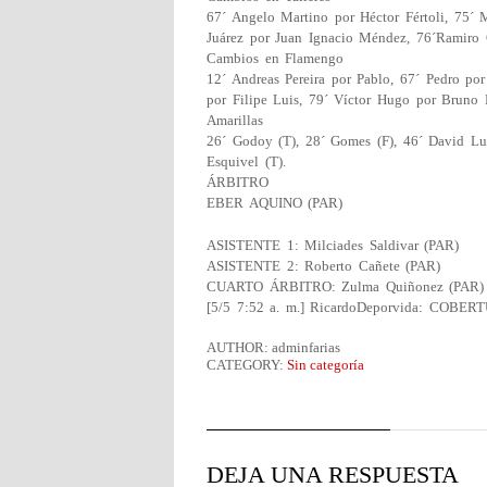
67´ Angelo Martino por Héctor Fértoli, 75´ 
Juárez por Juan Ignacio Méndez, 76´Ramiro
Cambios en Flamengo
12´ Andreas Pereira por Pablo, 67´ Pedro po
por Filipe Luis, 79´ Víctor Hugo por Bruno 
Amarillas
26´ Godoy (T), 28´ Gomes (F), 46´ David Luis 
Esquivel (T).
ÁRBITRO
EBER AQUINO (PAR)
ASISTENTE 1: Milciades Saldivar (PAR)
ASISTENTE 2: Roberto Cañete (PAR)
CUARTO ÁRBITRO: Zulma Quiñonez (PAR)
[5/5 7:52 a. m.] RicardoDeporvida: C
AUTHOR: adminfarias
CATEGORY:
Sin categoría
DEJA UNA RESPUESTA