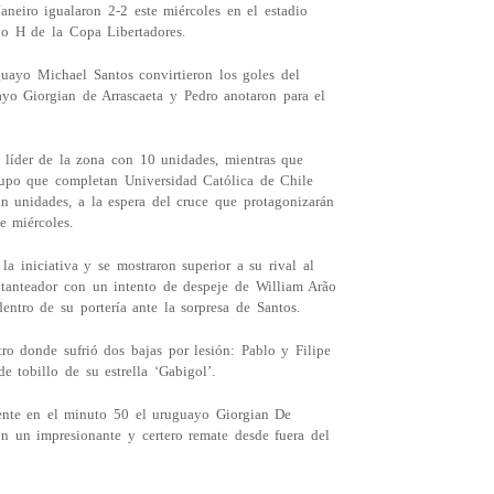
neiro igualaron 2-2 este miércoles en el estadio
po H de la Copa Libertadores.
guayo Michael Santos convirtieron los goles del
ayo Giorgian de Arrascaeta y Pedro anotaron para el
 líder de la zona con 10 unidades, mientras que
rupo que completan Universidad Católica de Chile
in unidades, a la espera del cruce que protagonizarán
e miércoles.
a iniciativa y se mostraron superior a su rival al
 tanteador con un intento de despeje de William Arão
ntro de su portería ante la sorpresa de Santos.
ro donde sufrió dos bajas por lesión: Pablo y Filipe
 tobillo de su estrella ‘Gabigol’.
ente en el minuto 50 el uruguayo Giorgian De
n un impresionante y certero remate desde fuera del