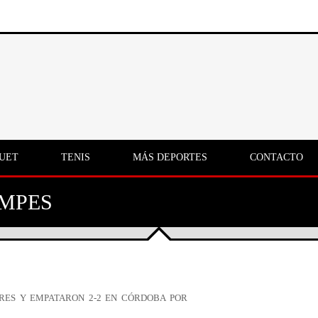
UET
TENIS
MÁS DEPORTES
CONTACTO
EMPES
RES Y EMPATARON 2-2 EN CÓRDOBA POR