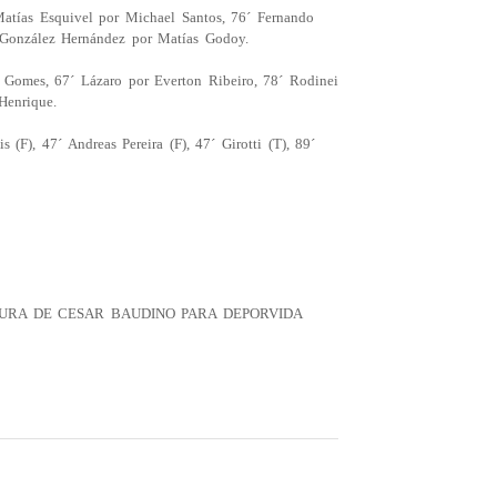
Matías Esquivel por Michael Santos, 76´ Fernando
 González Hernández por Matías Godoy.
r Gomes, 67´ Lázaro por Everton Ribeiro, 78´ Rodinei
Henrique.
(F), 47´ Andreas Pereira (F), 47´ Girotti (T), 89´
OBERTURA DE CESAR BAUDINO PARA DEPORVIDA