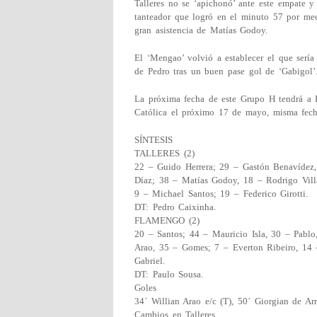
Talleres no se ‘apichonó’ ante este empate y
tanteador que logró en el minuto 57 por med
gran asistencia de Matías Godoy.
El ‘Mengao’ volvió a establecer el que sería
de Pedro tras un buen pase gol de ‘Gabigol’
La próxima fecha de este Grupo H tendrá a 
Católica el próximo 17 de mayo, misma fecha 
SÍNTESIS
TALLERES (2)
22 – Guido Herrera; 29 – Gastón Benavídez,
Díaz; 38 – Matías Godoy, 18 – Rodrigo Vill
9 – Michael Santos; 19 – Federico Girotti.
DT: Pedro Caixinha.
FLAMENGO (2)
20 – Santos; 44 – Mauricio Isla, 30 – Pablo
Arao, 35 – Gomes; 7 – Everton Ribeiro, 14 
Gabriel.
DT: Paulo Sousa.
Goles
34´ Willian Arao e/c (T), 50´ Giorgian de Arr
Cambios en Talleres