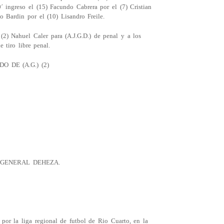
´ ingreso el (15) Facundo Cabrera por el (7) Cristian
o Bardin por el (10) Lisandro Freile.
 (2) Nahuel Caler para (A.J.G.D.) de penal y a los
e tiro libre penal.
O DE (A.G.) (2)
E GENERAL DEHEZA.
 por la liga regional de futbol de Rio Cuarto, en la