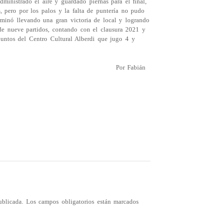
ministrado el aire y guardado piernas para el final,
, pero por los palos y la falta de puntería no pudo
erminó llevando una gran victoria de local y logrando
 de nueve partidos, contando con el clausura 2021 y
puntos del Centro Cultural Alberdi que jugo 4 y
Fabián
ublicada.
Los campos obligatorios están marcados