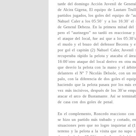
tarde del domingo Acción Juvenil de General
de Alcira Gigena, El equipo de Lautaro Trulle
partidos jugados, los goles del equipo de “a
Nahuel Caler a los 05:50´ y a los 16:30´ el 
de General Deheza. En la primera mitad del
pero el “aurinegro” no tardó en reaccionar y
el ataque del local, fue así que a los 05:30
el muslo y el brazo del defensor Becerra y 
por gol el capitán (2) Nahuel Caler, Juvenil
recuperaba rápido la pelota y atacaba el áre
16:00´otro ataque del local derivo en otra ma
que desvío la pelota con la mano y el árbitr
delantero el N° 7 Nicolás Delsole, con un r
palo, con la diferencia de dos goles el equip
haciendo que la pelota pasara por los más e
vez más incisivos, después de los 30´se emp
atacar el arco de Bustamante. Así se termina
de casa con dos goles de penal.
En el complemento, Roncedo reacciono con 
se hizo un partido más trabado y cortado, en
situaciones pero que no logro inquietar al (1
terreno y la pelota a la visita que no supo c