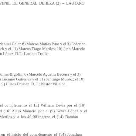
VENIL DE GENERAL DEHEZA (2) – LAUTARO
ahuel Caler, 6) Marcos Matías Pino y el 3) Federico
nick y el 11) Marcos Tiago Meriles; 10) Juan Marcelo
n López. D.T.: Lautaro Trullet.
omas Bigolin, 6) Marcelo Agustín Becerra y el 3)
5) Luciano Gutiérrez y el 11) Santiago Muñoz; el 10)
 9) Ulises Drusian. D. T.: Néstor Villalba.
l complemento el 13) William Devia por el (10)
el (16) Alejo Mainero por el (9) Kevin López y el
Meriles y a los 40:00´ingreso el (14) Damián
el inicio del complemento el (14) Jonathan