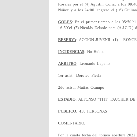
Rosales por el (4) Agustín Coria; a los 09:40
Núñez y a los 24:00´ ingreso el (16) Giulian
GOLES
: En el primer tiempo a los 05:50´el
16:50´el (7) Nicolás Delsole para (A.J.G.D.) d
RESERVA
: ACCION JUVENIL (1) – RONCED
INCIDENCIAS
: No Hubo.
ARBITRO
: Leonardo Lupano
1er asist.: Doroteo Flesia
2do asist.: Matías Ocampo
ESTADIO
: ALFONSO “TITI” FAUCHER D
PUBLICO
: 450 PERSONAS
COMENTARIO.
Por la cuarta fecha del torneo apertura 2022,