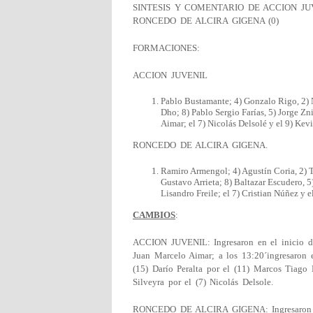
SINTESIS Y COMENTARIO DE ACCION JU
RONCEDO DE ALCIRA GIGENA (0)
FORMACIONES:
ACCION JUVENIL
Pablo Bustamante; 4) Gonzalo Rigo, 2) N
Dho; 8) Pablo Sergio Farías, 5) Jorge Z
Aimar; el 7) Nicolás Delsolé y el 9) Kevi
RONCEDO DE ALCIRA GIGENA.
Ramiro Armengol; 4) Agustín Coria, 2) T
Gustavo Arrieta; 8) Baltazar Escudero, 
Lisandro Freile; el 7) Cristian Núñez y el
CAMBIOS
:
ACCION JUVENIL: Ingresaron en el inicio de
Juan Marcelo Aimar; a los 13:20´ingresaron 
(15) Darío Peralta por el (11) Marcos Tiago 
Silveyra por el (7) Nicolás Delsole.
RONCEDO DE ALCIRA GIGENA: Ingresaron en 