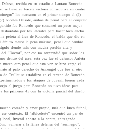
 Deheza, recibía en su estadio a Lautaro Roncedo
t se llevó su tercera victoria consecutiva en cuatro
urinegro” los marcaron en el primer tiempo el (2)
(7) Nicoles Delsole, ambos de penal para el conjunto
 partido fue Roncedo que comenzó un poco mejor,
 desbordaba por los laterales para hacer bien ancho
´una pelota al área de Roncedo, el balón que dio en
el árbitro marco la pena máxima, penal que cambio
 siguió siendo más con mucha presión alta y
a del “Doctor”, por eso no sorprendió que sobre los
no dentro del área, esta vez fue el defensor Arrieta
o marco otro penal que esta vez se hizo cargo el
emate al palo derecho de Armengol que fue al otro
o de Trullet se estabilizo en el terreno de Roncedo,
xperimentados y los ataques de Juvenil fueron cada
arejo el juego pero Roncedo no tuvo ideas para
ba los primeros 45´con la victoria parcial del dueño
mucho corazón y amor propio, más que buen futbol,
 ese contexto, El “albiceleste” encontró un par de
) local, Juvenil aposto a la contra, entregando
ómo vulnerar a la férrea defensa del “aurinegro”,