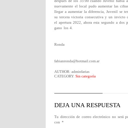
después de los 35:00´cuando Juvenil había ad
nuevamente el local pudo aumentar las cifras
llegar a aumentar la diferencia, Juvenil se t
su tercera victoria consecutiva y un invicto
el apertura 2022, ahora esta segundo a dos 
gano los 4.
Por 
Ronda
fabianronda@hotmail.com.ar
AUTHOR: adminfarias
CATEGORY:
Sin categoría
DEJA UNA RESPUESTA
Tu dirección de correo electrónico no será p
con
*