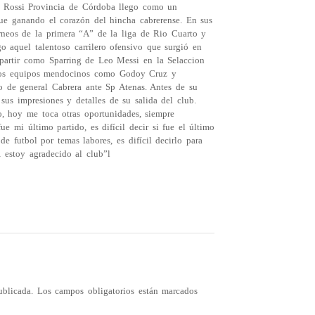
 Rossi Provincia de Córdoba llego como un
fue ganando el corazón del hincha cabrerense. En sus
orneos de la primera “A” de la liga de Rio Cuarto y
 aquel talentoso carrilero ofensivo que surgió en
mpartir como Sparring de Leo Messi en la Selaccion
 los equipos mendocinos como Godoy Cruz y
o de general Cabrera ante Sp Atenas. Antes de su
us impresiones y detalles de su salida del club.
o, hoy me toca otras oportunidades, siempre
e mi último partido, es difícil decir si fue el último
de futbol por temas labores, es difícil decirlo para
 estoy agradecido al club”l
ublicada.
Los campos obligatorios están marcados