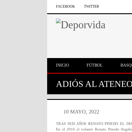
FACEBOOK
TWITTER
INICIO
FÚTBOL
BASQ
ADIÓS AL ATENE
10 MAYO, 2022
TRAS SEIS AÑOS RENATO PINEDO EL DI
En el 2016 el volante Renato Pinedo llegaba 