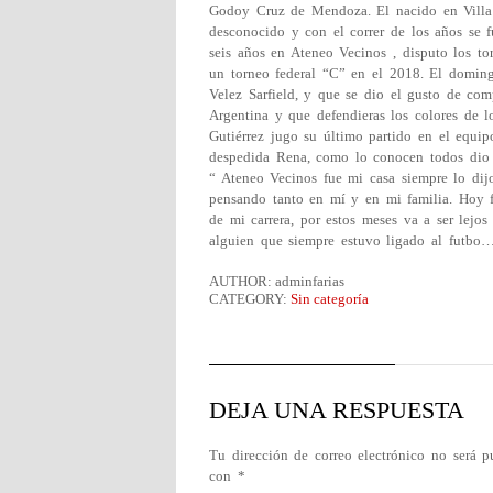
Godoy Cruz de Mendoza. El nacido en Villa
desconocido y con el correr de los años se 
seis años en Ateneo Vecinos , disputo los t
un torneo federal “C” en el 2018. El domingo
Velez Sarfield, y que se dio el gusto de co
Argentina y que defendieras los colores de
Gutiérrez jugo su último partido en el equip
despedida Rena, como lo conocen todos dio s
“ Ateneo Vecinos fue mi casa siempre lo dij
pensando tanto en mí y en mi familia. Hoy fu
de mi carrera, por estos meses va a ser lejos 
alguien que siempre estuvo ligado al futbo…
AUTHOR: adminfarias
CATEGORY:
Sin categoría
DEJA UNA RESPUESTA
Tu dirección de correo electrónico no será p
con
*