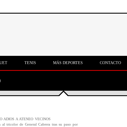
UET
TENIS
MÁS DEPORTES
CONTACTO
O
JO ADIOS A ATENEO VECINOS
al tricolor de General Cabrera tras su paso por