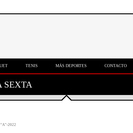
UET
TENIS
MÁS DEPORTES
CONTACTO
 SEXTA
“A”-2022