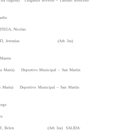
igena) Lutgardis Riveros – Lautaro Roncedo
dio
RTEGA, Nicolas
TI, Jeremías (Arb 3ra)
, Martin
ría) Deportivo Municipal – San Martín
ía) Deportivo Municipal – San Martín
iego
dro
, Belen (Arb 3ra) SALIDA: