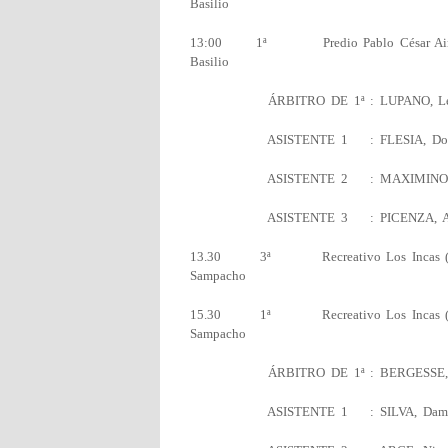
Basilio
13:00 1ª Predio Pablo César Aimar (L
Basilio
ÁRBITRO DE 1ª : LUPANO
ASISTENTE 1 : FLESIA, Doro
ASISTENTE 2 : MAXIMIN
ASISTENTE 3 : PICENZA
13.30 3ª Recreativo Los Incas (A
Sampacho
15.30 1ª Recreativo Los Incas (A
Sampacho
ÁRBITRO DE 1ª : BERGESS
ASISTENTE 1 : SILVA, Dami