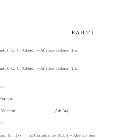
NCHA P A R T I
. C. Alberdi – Atlético Talleres (Las
. C. Alberdi – Atlético Talleres (Las
iel
 Enrique
, Valentin (Arb 3ra)
nco
. H.-) A.A.Estudiantes (R.C.) – Atlético San