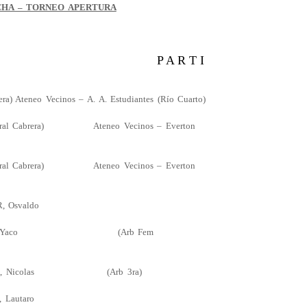
ECHA – TORNEO APERTURA
NCHA P A R T I
Ateneo Vecinos – A. A. Estudiantes (Río Cuarto)
l Cabrera) Ateneo Vecinos – Everton
l Cabrera) Ateneo Vecinos – Everton
 Osvaldo
TTO, Yaco (Arb Fem
RA, Nicolas (Arb 3ra)
autaro