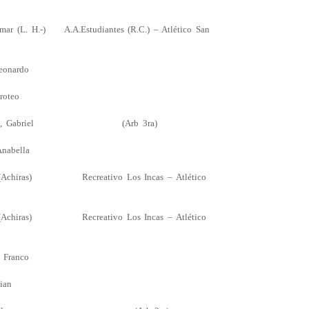
. H.-) A.A.Estudiantes (R.C.) – Atlético San
, Leonardo
teo
O, Gabriel (Arb 3ra)
, Anabella
chiras) Recreativo Los Incas – Atlético
chiras) Recreativo Los Incas – Atlético
E, Franco
an