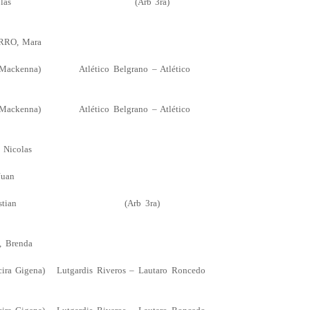
, Nicolas (Arb 3ra)
RO, Mara
ckenna) Atlético Belgrano – Atlético
ckenna) Atlético Belgrano – Atlético
, Nicolas
MPO, Juan
, Cristian (Arb 3ra)
 Brenda
igena) Lutgardis Riveros – Lautaro Roncedo