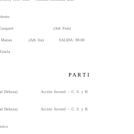
erto
, Ezequiel (Arb Fem)
tias (Arb 3ra) SALIDA: 08.00
, Gisela
NCHA P A R T I
l Deheza) Acción Juvenil – C. S. y B.
l Deheza) Acción Juvenil – C. S. y B.
ico