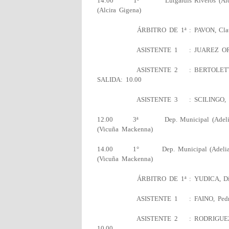
14:00 1ª Lutgardis Riveros (Alcira G
(Alcira Gigena)
ÁRBITRO DE 1ª : PAVON, Clau
ASISTENTE 1 : JUAREZ O
ASISTENTE 2 : BERTOLET
SALIDA: 10.00
ASISTENTE 3 : SCILINGO
12.00 3ª Dep. Municipal (Adelia Ma
(Vicuña Mackenna)
14.00 1° Dep. Municipal (Adelia Mar
(Vicuña Mackenna)
ÁRBITRO DE 1ª : YUDICA, D
ASISTENTE 1 : FAINO, Pe
ASISTENTE 2 : RODRIGUEZ
10.00