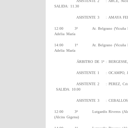
ASISTENTE 2 : ARCE
SALIDA: 11.30
ASISTENTE 3 : AMAYA FER
12:00 3ª At. Belgrano (Vicuña Ma
Adelia María
14:00 1ª At. Belgrano (Vicuña Ma
Adelia María
ÁRBITRO DE 1ª : BERGESSE
ASISTENTE 1 : OCA
ASISTENTE 2 : PEREZ
SALIDA: 10.00
ASISTENTE 3 : CEBALLOS,
12:00 3ª Lutgardis Riveros (Alcira G
(Alcira Gigena)