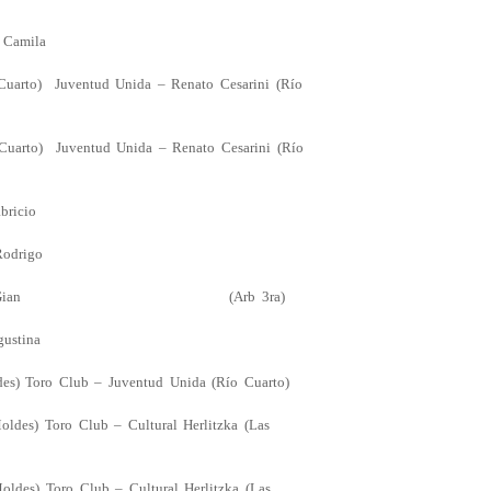
, Camila
) Juventud Unida – Renato Cesarini (Río
) Juventud Unida – Renato Cesarini (Río
icio
A, Rodrigo
ORI, Gian (Arb 3ra)
tina
es) Toro Club – Juventud Unida (Río Cuarto)
Toro Club – Cultural Herlitzka (Las
Toro Club – Cultural Herlitzka (Las