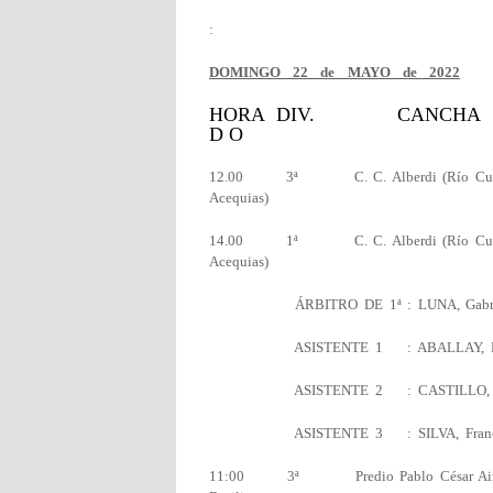
:
DOMINGO 22 de MAYO de 2022
HORA DIV. CA
D O
12.00 3ª C. C. Alberdi (Río Cuarto) C
Acequias)
14.00 1ª C. C. Alberdi (Río Cuarto) C
Acequias)
ÁRBITRO DE 1ª : LUNA, Gabr
ASISTENTE 1 : ABALLAY,
ASISTENTE 2 : CASTILLO
ASISTENTE 3 : SILVA, Fra
11:00 3ª Predio Pablo César Aimar (L