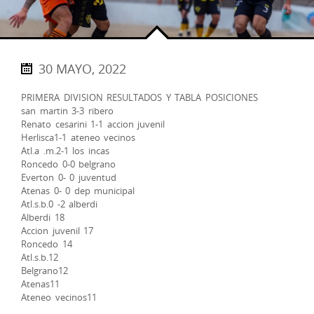
30 MAYO, 2022
PRIMERA DIVISION RESULTADOS Y TABLA POSICIONES
san martin 3-3 ribero
Renato cesarini 1-1 accion juvenil
Herlisca1-1 ateneo vecinos
Atl.a .m.2-1 los incas
Roncedo 0-0 belgrano
Everton 0- 0 juventud
Atenas 0- 0 dep municipal
Atl.s.b.0 -2 alberdi
Alberdi 18
Accion juvenil 17
Roncedo 14
Atl.s.b.12
Belgrano12
Atenas11
Ateneo vecinos11