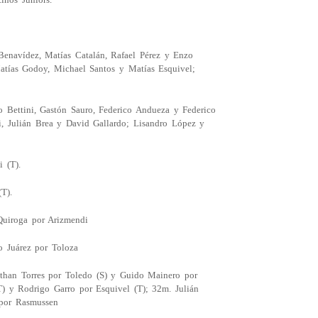
Benavídez, Matías Catalán, Rafael Pérez y Enzo
atías Godoy, Michael Santos y Matías Esquivel;
 Bettini, Gastón Sauro, Federico Andueza y Federico
, Julián Brea y David Gallardo; Lisandro López y
i (T).
T).
Quiroga por Arizmendi
o Juárez por Toloza
athan Torres por Toledo (S) y Guido Mainero por
) y Rodrigo Garro por Esquivel (T); 32m. Julián
 por Rasmussen