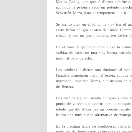
Matías Godoy, para que el último habilite a G
acomodó la pelota y sacó un potente derecha
Sebastián Meza, para el tempranero 1 a 0.
Se asentó bien en el fondo la «T» tras el ta
éxito llevar peligro al arco de Guido Herrer
enlace, y con un poco participativo Javier T
En el final del primer tiempo llegó la prime
«albiazul» sacó con una muy buena estirada 
junto al palo derecho.
Los cambios le dieron otra dinámica al med
Paradela manejaron mejor el balón, aunque 
ingresado, Jonathan Torres, que insinuó en u
de Herrera.
Los locales seguían siendo peligrosos cada v
punto de volver a convertir, pero la conquis
rebote que dio Meza tras un potente remate
le dio una muy buena alternativa de manejo
En la próxima fecha los cordobeses visitarán
tarde los de Junín serán anfitriones de Argent