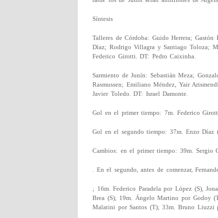
Síntesis
Talleres de Córdoba: Guido Herrera; Gastón 
Díaz; Rodrigo Villagra y Santiago Toloza; M
Federico Girotti. DT: Pedro Caixinha.
Sarmiento de Junín: Sebastián Meza; Gonzalo
Rasmussen; Emiliano Méndez, Yair Arismendi
Javier Toledo. DT: Israel Damonte.
Gol en el primer tiempo: 7m. Federico Girott
Gol en el segundo tiempo: 37m. Enzo Díaz (
Cambios: en el primer tiempo: 39m. Sergio 
. En el segundo, antes de comenzar, Fernand
; 16m. Federico Paradela por López (S), Jon
Brea (S); 19m. Ángelo Martino por Godoy (T
Malatini por Santos (T); 33m. Bruno Liuzzi