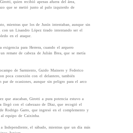
irotti, quien recibió apenas afuera del área,
zo que se metió junto al palo izquierdo de
nto, mientras que los de Junín intentaban, aunque sin
a, con un Lisandro López tirado intentando ser el
oledo en el ataque.
ra exigencia para Herrera, cuando el arquero
un remate de cabeza de Julián Brea, que se metía
iocampo de Sarmiento, Guido Mainero y Federico
con poca conexión con el delantero, también
n par de ocasiones, aunque sin peligro para el arco
ez que atacaban, Girotti a pura potencia estuvo a
ta llegó con el cabezazo de Díaz, que recogió el
 de Rodrigo Garro, que ingresó en el complemento y
 al equipo de Caixinha.
 a Independiente, el sábado, mientras que un día más
inos Juniors.