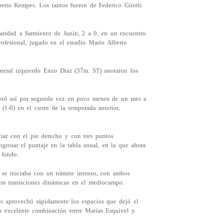
erto Kempes. Los tantos fueron de Federico Girotti
laridad a Sarmiento de Junín, 2 a 0, en un encuentro
ofesional, jugado en el estadio Mario Alberto
lateral izquierdo Enzo Díaz (37m. ST) anotaron los
rotó así por segunda vez en poco menos de un mes a
(1-0) en el cierre de la temporada anterior,
ciar con el pie derecho y con tres puntos
grosar el puntaje en la tabla anual, en la que ahora
 fondo.
 se iniciaba con un trámite intenso, con ambos
con transiciones dinámicas en el mediocampo.
es aprovechó rápidamente los espacios que dejó el
na excelente combinación entre Matías Esquivel y