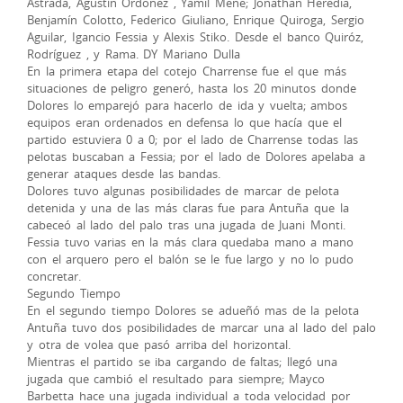
Astrada, Agustín Ordoñez , Yamil Mene; Jonathan Heredia,
Benjamín Colotto, Federico Giuliano, Enrique Quiroga, Sergio
Aguilar, Igancio Fessia y Alexis Stiko. Desde el banco Quiróz,
Rodríguez , y Rama. DY Mariano Dulla
En la primera etapa del cotejo Charrense fue el que más
situaciones de peligro generó, hasta los 20 minutos donde
Dolores lo emparejó para hacerlo de ida y vuelta; ambos
equipos eran ordenados en defensa lo que hacía que el
partido estuviera 0 a 0; por el lado de Charrense todas las
pelotas buscaban a Fessia; por el lado de Dolores apelaba a
generar ataques desde las bandas.
Dolores tuvo algunas posibilidades de marcar de pelota
detenida y una de las más claras fue para Antuña que la
cabeceó al lado del palo tras una jugada de Juani Monti.
Fessia tuvo varias en la más clara quedaba mano a mano
con el arquero pero el balón se le fue largo y no lo pudo
concretar.
Segundo Tiempo
En el segundo tiempo Dolores se adueñó mas de la pelota
Antuña tuvo dos posibilidades de marcar una al lado del palo
y otra de volea que pasó arriba del horizontal.
Mientras el partido se iba cargando de faltas; llegó una
jugada que cambió el resultado para siempre; Mayco
Barbetta hace una jugada individual a toda velocidad por