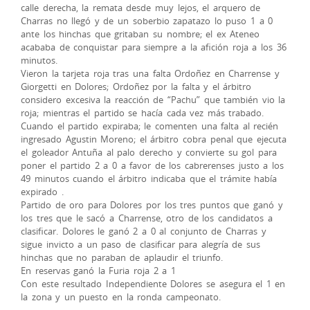
calle derecha, la remata desde muy lejos, el arquero de
Charras no llegó y de un soberbio zapatazo lo puso 1 a 0
ante los hinchas que gritaban su nombre; el ex Ateneo
acababa de conquistar para siempre a la afición roja a los 36
minutos.
Vieron la tarjeta roja tras una falta Ordoñez en Charrense y
Giorgetti en Dolores; Ordoñez por la falta y el árbitro
considero excesiva la reacción de “Pachu” que también vio la
roja; mientras el partido se hacía cada vez más trabado.
Cuando el partido expiraba; le comenten una falta al recién
ingresado Agustin Moreno; el árbitro cobra penal que ejecuta
el goleador Antuña al palo derecho y convierte su gol para
poner el partido 2 a 0 a favor de los cabrerenses justo a los
49 minutos cuando el árbitro indicaba que el trámite había
expirado .
Partido de oro para Dolores por los tres puntos que ganó y
los tres que le sacó a Charrense, otro de los candidatos a
clasificar. Dolores le ganó 2 a 0 al conjunto de Charras y
sigue invicto a un paso de clasificar para alegría de sus
hinchas que no paraban de aplaudir el triunfo.
En reservas ganó la Furia roja 2 a 1
Con este resultado Independiente Dolores se asegura el 1 en
la zona y un puesto en la ronda campeonato.