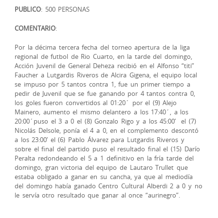
PUBLICO
: 500 PERSONAS
COMENTARIO
:
Por la décima tercera fecha del torneo apertura de la liga
regional de futbol de Rio Cuarto, en la tarde del domingo,
Acción Juvenil de General Deheza recibió en el Alfonso “titi”
Faucher a Lutgardis Riveros de Alcira Gigena, el equipo local
se impuso por 5 tantos contra 1, fue un primer tiempo a
pedir de Juvenil que se fue ganando por 4 tantos contra 0,
los goles fueron convertidos al 01:20´ por el (9) Alejo
Mainero, aumento el mismo delantero a los 17:40´, a los
20:00´puso el 3 a 0 el (8) Gonzalo Rigo y a los 45:00’ el (7)
Nicolás Delsole, ponía el 4 a 0, en el complemento descontó
a los 23:00’ el (6) Pablo Álvarez para Lutgardis Riveros y
sobre el final del partido puso el resultado final el (15) Darío
Peralta redondeando el 5 a 1 definitivo en la fría tarde del
domingo, gran victoria del equipo de Lautaro Trullet que
estaba obligado a ganar en su cancha, ya que al mediodía
del domingo había ganado Centro Cultural Alberdi 2 a 0 y no
le servía otro resultado que ganar al once “aurinegro”.