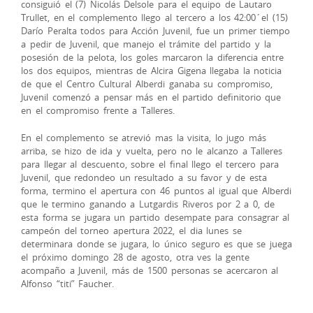
consiguió el (7) Nicolás Delsole para el equipo de Lautaro
Trullet, en el complemento llego al tercero a los 42:00´el (15)
Darío Peralta todos para Acción Juvenil, fue un primer tiempo
a pedir de Juvenil, que manejo el trámite del partido y la
posesión de la pelota, los goles marcaron la diferencia entre
los dos equipos, mientras de Alcira Gigena llegaba la noticia
de que el Centro Cultural Alberdi ganaba su compromiso,
Juvenil comenzó a pensar más en el partido definitorio que
en el compromiso frente a Talleres.
En el complemento se atrevió mas la visita, lo jugo más
arriba, se hizo de ida y vuelta, pero no le alcanzo a Talleres
para llegar al descuento, sobre el final llego el tercero para
Juvenil, que redondeo un resultado a su favor y de esta
forma, termino el apertura con 46 puntos al igual que Alberdi
que le termino ganando a Lutgardis Riveros por 2 a 0, de
esta forma se jugara un partido desempate para consagrar al
campeón del torneo apertura 2022, el dia lunes se
determinara donde se jugara, lo único seguro es que se juega
el próximo domingo 28 de agosto, otra ves la gente
acompaño a Juvenil, más de 1500 personas se acercaron al
Alfonso “titi” Faucher.