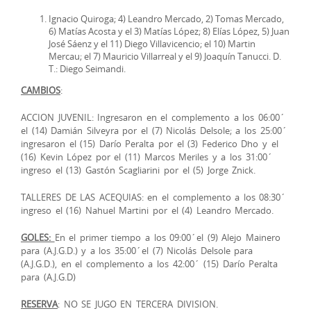
Ignacio Quiroga; 4) Leandro Mercado, 2) Tomas Mercado,
6) Matías Acosta y el 3) Matías López; 8) Elías López, 5) Juan
José Sáenz y el 11) Diego Villavicencio; el 10) Martin
Mercau; el 7) Mauricio Villarreal y el 9) Joaquín Tanucci. D.
T.: Diego Seimandi.
CAMBIOS
:
ACCION JUVENIL: Ingresaron en el complemento a los 06:00´
el (14) Damián Silveyra por el (7) Nicolás Delsole; a los 25:00´
ingresaron el (15) Darío Peralta por el (3) Federico Dho y el
(16) Kevin López por el (11) Marcos Meriles y a los 31:00´
ingreso el (13) Gastón Scagliarini por el (5) Jorge Znick.
TALLERES DE LAS ACEQUIAS: en el complemento a los 08:30´
ingreso el (16) Nahuel Martini por el (4) Leandro Mercado.
GOLES:
En el primer tiempo a los 09:00´el (9) Alejo Mainero
para (A.J.G.D.) y a los 35:00´el (7) Nicolás Delsole para
(A.J.G.D.), en el complemento a los 42:00´ (15) Darío Peralta
para (A.J.G.D)
RESERVA
: NO SE JUGO EN TERCERA DIVISION.