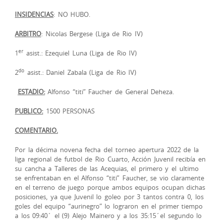
INSIDENCIAS
: NO HUBO.
ARBITRO
: Nicolas Bergese (Liga de Rio IV)
er
1
asist.: Ezequiel Luna (Liga de Rio IV)
do
2
asist.: Daniel Zabala (Liga de Rio IV)
ESTADIO:
Alfonso “titi” Faucher de General Deheza.
PUBLICO:
1500 PERSONAS
COMENTARIO.
Por la décima novena fecha del torneo apertura 2022 de la
liga regional de futbol de Rio Cuarto, Acción Juvenil recibía en
su cancha a Talleres de las Acequias, el primero y el ultimo
se enfrentaban en el Alfonso “titi” Faucher, se vio claramente
en el terreno de juego porque ambos equipos ocupan dichas
posiciones, ya que Juvenil lo goleo por 3 tantos contra 0, los
goles del equipo “aurinegro” lo lograron en el primer tiempo
a los 09:40´ el (9) Alejo Mainero y a los 35:15´el segundo lo