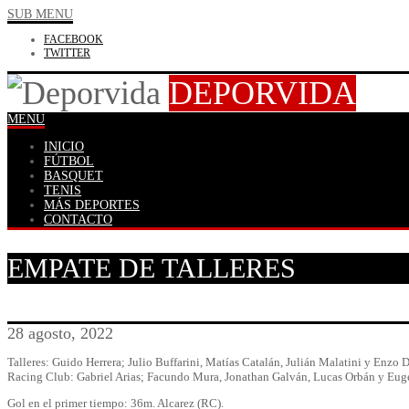
SUB MENU
FACEBOOK
TWITTER
DEPORVIDA
MENU
INICIO
FÚTBOL
BASQUET
TENIS
MÁS DEPORTES
CONTACTO
EMPATE DE TALLERES
28 agosto, 2022
Talleres: Guido Herrera; Julio Buffarini, Matías Catalán, Julián Malatini y Enzo
Racing Club: Gabriel Arias; Facundo Mura, Jonathan Galván, Lucas Orbán y Eug
Gol en el primer tiempo: 36m. Alcarez (RC).