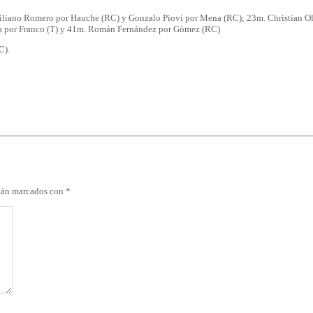
iliano Romero por Hauche (RC) y Gonzalo Piovi por Mena (RC); 23m. Christian Ol
za por Franco (T) y 41m. Román Fernández por Gómez (RC)
C).
stán marcados con
*