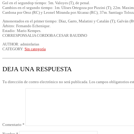
Gol en el segundop tiempo: 5m. Valoyes (T), de penal.
Cambios en el segundo tiempo: 1m. Ulises Ortegoza por Pizzini (T); 22m. Maxim
Cardona por Oroz (RC) y Leonel Miranda por Alcaraz (RC); 37m. Santiago Tolo
Amonestados en el primer tiempo: Díaz, Garro, Malatini y Catalán (T); Galván (R
Árbitro: Fernando Echenique.
Estadio: Mario Kempes.
CORRESPONSALIA CORDOBA CESAR BAUDINO
AUTHOR: adminfarias
CATEGORY:
Sin categoría
DEJA UNA RESPUESTA
Tu dirección de correo electrónico no será publicada.
Los campos obligatorios e
Comentario
*
Nombre
*