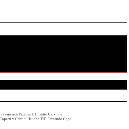
 y Francisco Pizzini. DT: Pedro Caixinha.
Copetti y Gabriel Hauche. DT: Fernando Gago.