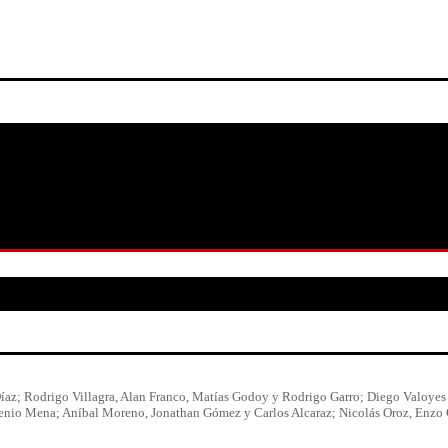
 Díaz; Rodrigo Villagra, Alan Franco, Matías Godoy y Rodrigo Garro; Diego Valoyes
enio Mena; Aníbal Moreno, Jonathan Gómez y Carlos Alcaraz; Nicolás Oroz, Enzo 