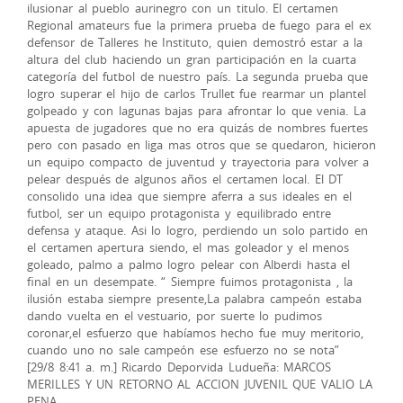
ilusionar al pueblo aurinegro con un titulo. El certamen
Regional amateurs fue la primera prueba de fuego para el ex
defensor de Talleres he Instituto, quien demostró estar a la
altura del club haciendo un gran participación en la cuarta
categoría del futbol de nuestro país. La segunda prueba que
logro superar el hijo de carlos Trullet fue rearmar un plantel
golpeado y con lagunas bajas para afrontar lo que venia. La
apuesta de jugadores que no era quizás de nombres fuertes
pero con pasado en liga mas otros que se quedaron, hicieron
un equipo compacto de juventud y trayectoria para volver a
pelear después de algunos años el certamen local. El DT
consolido una idea que siempre aferra a sus ideales en el
futbol, ser un equipo protagonista y equilibrado entre
defensa y ataque. Asi lo logro, perdiendo un solo partido en
el certamen apertura siendo, el mas goleador y el menos
goleado, palmo a palmo logro pelear con Alberdi hasta el
final en un desempate. “ Siempre fuimos protagonista , la
ilusión estaba siempre presente,La palabra campeón estaba
dando vuelta en el vestuario, por suerte lo pudimos
coronar,el esfuerzo que habíamos hecho fue muy meritorio,
cuando uno no sale campeón ese esfuerzo no se nota”
[29/8 8:41 a. m.] Ricardo Deporvida Ludueña: MARCOS
MERILLES Y UN RETORNO AL ACCION JUVENIL QUE VALIO LA
PENA