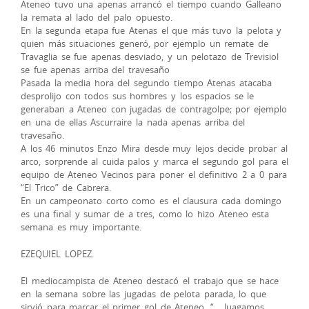
Ateneo tuvo una apenas arrancó el tiempo cuando Galleano
la remata al lado del palo opuesto.
En la segunda etapa fue Atenas el que más tuvo la pelota y
quien más situaciones generó, por ejemplo un remate de
Travaglia se fue apenas desviado, y un pelotazo de Trevisiol
se fue apenas arriba del travesaño
Pasada la media hora del segundo tiempo Atenas atacaba
desprolijo con todos sus hombres y los espacios se le
generaban a Ateneo con jugadas de contragolpe; por ejemplo
en una de ellas Ascurraire la nada apenas arriba del
travesaño.
A los 46 minutos Enzo Mira desde muy lejos decide probar al
arco, sorprende al cuida palos y marca el segundo gol para el
equipo de Ateneo Vecinos para poner el definitivo 2 a 0 para
“El Trico” de Cabrera.
En un campeonato corto como es el clausura cada domingo
es una final y sumar de a tres, como lo hizo Ateneo esta
semana es muy importante.
EZEQUIEL LOPEZ.
El mediocampista de Ateneo destacó el trabajo que se hace
en la semana sobre las jugadas de pelota parada, lo que
sirvió para marcar el primer gol de Ateneo. “… Juagamos