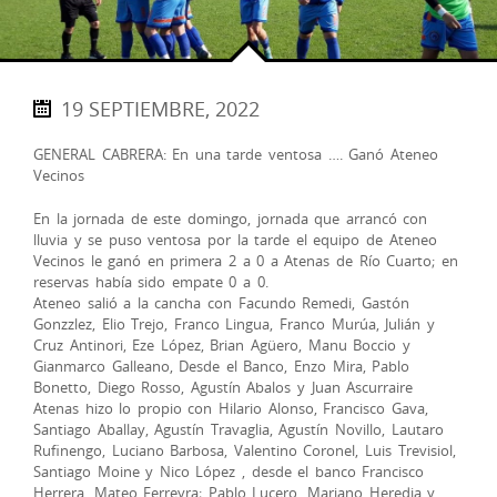
19 SEPTIEMBRE, 2022
GENERAL CABRERA: En una tarde ventosa …. Ganó Ateneo
Vecinos
En la jornada de este domingo, jornada que arrancó con
lluvia y se puso ventosa por la tarde el equipo de Ateneo
Vecinos le ganó en primera 2 a 0 a Atenas de Río Cuarto; en
reservas había sido empate 0 a 0.
Ateneo salió a la cancha con Facundo Remedi, Gastón
Gonzzlez, Elio Trejo, Franco Lingua, Franco Murúa, Julián y
Cruz Antinori, Eze López, Brian Agüero, Manu Boccio y
Gianmarco Galleano, Desde el Banco, Enzo Mira, Pablo
Bonetto, Diego Rosso, Agustín Abalos y Juan Ascurraire
Atenas hizo lo propio con Hilario Alonso, Francisco Gava,
Santiago Aballay, Agustín Travaglia, Agustín Novillo, Lautaro
Rufinengo, Luciano Barbosa, Valentino Coronel, Luis Trevisiol,
Santiago Moine y Nico López , desde el banco Francisco
Herrera, Mateo Ferreyra; Pablo Lucero, Mariano Heredia y