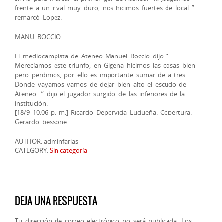
frente a un rival muy duro, nos hicimos fuertes de local..”
remarcó Lopez.
MANU BOCCIO
El mediocampista de Ateneo Manuel Boccio dijo “
Merecíamos este triunfo, en Gigena hicimos las cosas bien
pero perdimos, por ello es importante sumar de a tres…
Donde vayamos vamos de dejar bien alto el escudo de
Ateneo…” dijo el jugador surgido de las inferiores de la
institución.
[18/9 10:06 p. m.] Ricardo Deporvida Ludueña: Cobertura.
Gerardo bessone
AUTHOR: adminfarias
CATEGORY:
Sin categoría
DEJA UNA RESPUESTA
Tu dirección de correo electrónico no será publicada.
Los