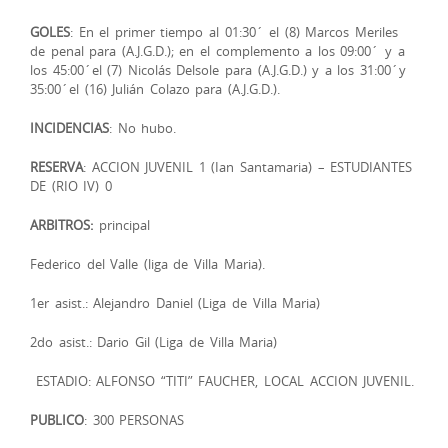
GOLES
: En el primer tiempo al 01:30´ el (8) Marcos Meriles
de penal para (A.J.G.D.); en el complemento a los 09:00´ y a
los 45:00´el (7) Nicolás Delsole para (A.J.G.D.) y a los 31:00´y
35:00´el (16) Julián Colazo para (A.J.G.D.).
INCIDENCIAS
: No hubo.
RESERVA
: ACCION JUVENIL 1 (Ian Santamaria) – ESTUDIANTES
DE (RIO IV) 0
ARBITROS:
principal
Federico del Valle (liga de Villa Maria).
1er asist.: Alejandro Daniel (Liga de Villa Maria)
2do asist.: Dario Gil (Liga de Villa Maria)
ESTADIO: ALFONSO “TITI” FAUCHER, LOCAL ACCION JUVENIL.
PUBLICO
: 300 PERSONAS