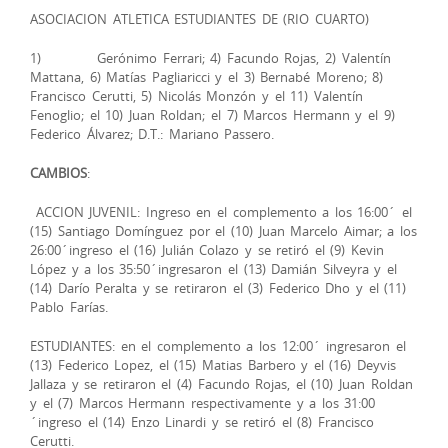
ASOCIACION ATLETICA ESTUDIANTES DE (RIO CUARTO)
1) Gerónimo Ferrari; 4) Facundo Rojas, 2) Valentín
Mattana, 6) Matías Pagliaricci y el 3) Bernabé Moreno; 8)
Francisco Cerutti, 5) Nicolás Monzón y el 11) Valentín
Fenoglio; el 10) Juan Roldan; el 7) Marcos Hermann y el 9)
Federico Álvarez; D.T.: Mariano Passero.
CAMBIOS
:
ACCION JUVENIL: Ingreso en el complemento a los 16:00´ el
(15) Santiago Domínguez por el (10) Juan Marcelo Aimar; a los
26:00´ingreso el (16) Julián Colazo y se retiró el (9) Kevin
López y a los 35:50´ingresaron el (13) Damián Silveyra y el
(14) Darío Peralta y se retiraron el (3) Federico Dho y el (11)
Pablo Farías.
ESTUDIANTES: en el complemento a los 12:00´ ingresaron el
(13) Federico Lopez, el (15) Matias Barbero y el (16) Deyvis
Jallaza y se retiraron el (4) Facundo Rojas, el (10) Juan Roldan
y el (7) Marcos Hermann respectivamente y a los 31:00
´ingreso el (14) Enzo Linardi y se retiró el (8) Francisco
Cerutti.