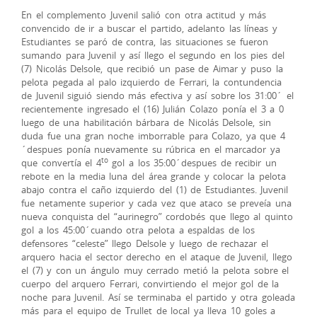
En el complemento Juvenil salió con otra actitud y más
convencido de ir a buscar el partido, adelanto las líneas y
Estudiantes se paró de contra, las situaciones se fueron
sumando para Juvenil y así llego el segundo en los pies del
(7) Nicolás Delsole, que recibió un pase de Aimar y puso la
pelota pegada al palo izquierdo de Ferrari, la contundencia
de Juvenil siguió siendo más efectiva y así sobre los 31:00´ el
recientemente ingresado el (16) Julián Colazo ponía el 3 a 0
luego de una habilitación bárbara de Nicolás Delsole, sin
duda fue una gran noche imborrable para Colazo, ya que 4
´despues ponía nuevamente su rúbrica en el marcador ya
to
que convertía el 4
gol a los 35:00´despues de recibir un
rebote en la media luna del área grande y colocar la pelota
abajo contra el caño izquierdo del (1) de Estudiantes. Juvenil
fue netamente superior y cada vez que ataco se preveía una
nueva conquista del “aurinegro” cordobés que llego al quinto
gol a los 45:00´cuando otra pelota a espaldas de los
defensores “celeste” llego Delsole y luego de rechazar el
arquero hacia el sector derecho en el ataque de Juvenil, llego
el (7) y con un ángulo muy cerrado metió la pelota sobre el
cuerpo del arquero Ferrari, convirtiendo el mejor gol de la
noche para Juvenil. Así se terminaba el partido y otra goleada
más para el equipo de Trullet de local ya lleva 10 goles a