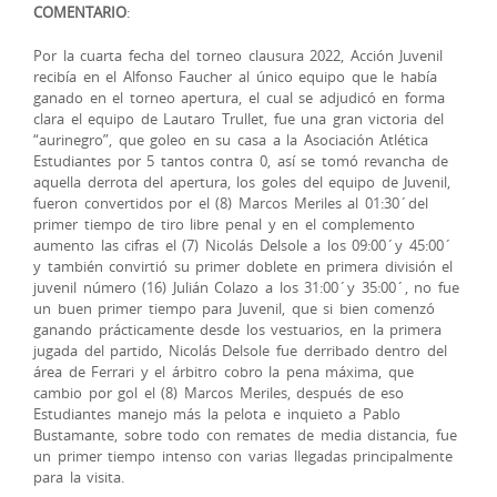
COMENTARIO
:
Por la cuarta fecha del torneo clausura 2022, Acción Juvenil
recibía en el Alfonso Faucher al único equipo que le había
ganado en el torneo apertura, el cual se adjudicó en forma
clara el equipo de Lautaro Trullet, fue una gran victoria del
“aurinegro”, que goleo en su casa a la Asociación Atlética
Estudiantes por 5 tantos contra 0, así se tomó revancha de
aquella derrota del apertura, los goles del equipo de Juvenil,
fueron convertidos por el (8) Marcos Meriles al 01:30´del
primer tiempo de tiro libre penal y en el complemento
aumento las cifras el (7) Nicolás Delsole a los 09:00´y 45:00´
y también convirtió su primer doblete en primera división el
juvenil número (16) Julián Colazo a los 31:00´y 35:00´, no fue
un buen primer tiempo para Juvenil, que si bien comenzó
ganando prácticamente desde los vestuarios, en la primera
jugada del partido, Nicolás Delsole fue derribado dentro del
área de Ferrari y el árbitro cobro la pena máxima, que
cambio por gol el (8) Marcos Meriles, después de eso
Estudiantes manejo más la pelota e inquieto a Pablo
Bustamante, sobre todo con remates de media distancia, fue
un primer tiempo intenso con varias llegadas principalmente
para la visita.