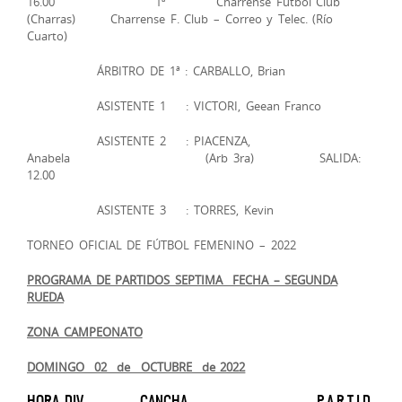
16.00 1ª Charrense Fútbol Club
(Charras) Charrense F. Club – Correo y Telec. (Río
Cuarto)
ÁRBITRO DE 1ª : CARBALLO, Brian
ASISTENTE 1 : VICTORI, Geean Franco
ASISTENTE 2 : PIACENZA,
Anabela (Arb 3ra) SALIDA:
12.00
ASISTENTE 3 : TORRES, Kevin
TORNEO OFICIAL DE FÚTBOL FEMENINO – 2022
PROGRAMA DE PARTIDOS ­­SEPTIMA FECHA – SEGUNDA
RUEDA
ZONA CAMPEONATO
DOMINGO 02 de OCTUBRE de 2022
HORA DIV. CANCHA P A R T I D