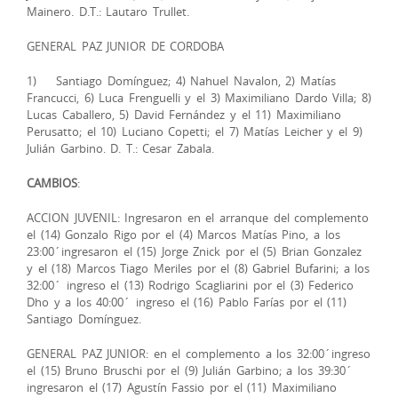
Mainero. D.T.: Lautaro Trullet.
GENERAL PAZ JUNIOR DE CORDOBA
1) Santiago Domínguez; 4) Nahuel Navalon, 2) Matías
Francucci, 6) Luca Frenguelli y el 3) Maximiliano Dardo Villa; 8)
Lucas Caballero, 5) David Fernández y el 11) Maximiliano
Perusatto; el 10) Luciano Copetti; el 7) Matías Leicher y el 9)
Julián Garbino. D. T.: Cesar Zabala.
CAMBIOS
:
ACCION JUVENIL: Ingresaron en el arranque del complemento
el (14) Gonzalo Rigo por el (4) Marcos Matías Pino, a los
23:00´ingresaron el (15) Jorge Znick por el (5) Brian Gonzalez
y el (18) Marcos Tiago Meriles por el (8) Gabriel Bufarini; a los
32:00´ ingreso el (13) Rodrigo Scagliarini por el (3) Federico
Dho y a los 40:00´ ingreso el (16) Pablo Farías por el (11)
Santiago Domínguez.
GENERAL PAZ JUNIOR: en el complemento a los 32:00´ingreso
el (15) Bruno Bruschi por el (9) Julián Garbino; a los 39:30´
ingresaron el (17) Agustín Fassio por el (11) Maximiliano