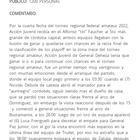
PUBLICO:
1200 PERSONAS
COMENTARIO.
Por la cuarta fecha del torneo regional federal amateur 2022,
Acción Juvenil recibía en el Alfonso “titi” Faucher al 5to más
grande de córdoba capital, ambos equipos llegaban con la
ilusión de ganar y quedarse con chances en la recta final de
la clasificación de los playoff en la zona trece del torneo
regional amateur, Acción Juvenil de General Deheza tenía que
ganar si o si para continuar con chances en el torneo
regional amateur, fue un primer tiempo muy vertiginoso y
con muchas emociones desde el arranque del partido,
donde el equipo local pego primero a los 03:30´cuando el (7)
Nicolás Delsole de cabeza abrió el marcador para el
“aurinegro” cordobés, siguió siendo mas el dueño de casa,
que se perdió tres situaciones claras frente al arco de
Domínguez, sin embargo la visita reacciono después de los 15
´y comenzó a general situaciones frente al arco de
Bustamante, a los 26:00´luego de un tiro de esquina apareció
el (6) Luca Frenguelli para decretar el empate para General
Paz Junior, con el gol la visita encontró más espacios en la
última línea del equipo de Trullet, por eso no extraño que a
los 38:00´nuevamente golpeara el equipo de Zabala, después