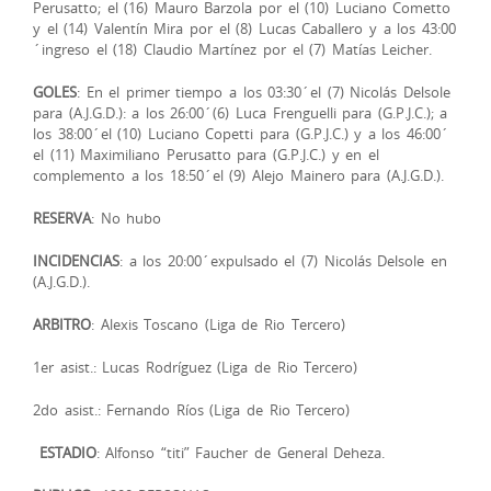
Perusatto; el (16) Mauro Barzola por el (10) Luciano Cometto
y el (14) Valentín Mira por el (8) Lucas Caballero y a los 43:00
´ingreso el (18) Claudio Martínez por el (7) Matías Leicher.
GOLES
: En el primer tiempo a los 03:30´el (7) Nicolás Delsole
para (A.J.G.D.): a los 26:00´(6) Luca Frenguelli para (G.P.J.C.); a
los 38:00´el (10) Luciano Copetti para (G.P.J.C.) y a los 46:00´
el (11) Maximiliano Perusatto para (G.P.J.C.) y en el
complemento a los 18:50´el (9) Alejo Mainero para (A.J.G.D.).
RESERVA
: No hubo
INCIDENCIAS
: a los 20:00´expulsado el (7) Nicolás Delsole en
(A.J.G.D.).
ARBITRO
: Alexis Toscano (Liga de Rio Tercero)
1er asist.: Lucas Rodríguez (Liga de Rio Tercero)
2do asist.: Fernando Ríos (Liga de Rio Tercero)
ESTADIO
: Alfonso “titi” Faucher de General Deheza.