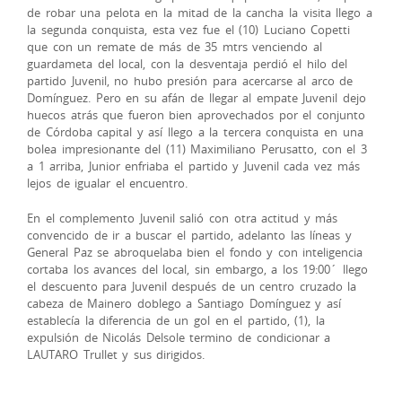
de robar una pelota en la mitad de la cancha la visita llego a
la segunda conquista, esta vez fue el (10) Luciano Copetti
que con un remate de más de 35 mtrs venciendo al
guardameta del local, con la desventaja perdió el hilo del
partido Juvenil, no hubo presión para acercarse al arco de
Domínguez. Pero en su afán de llegar al empate Juvenil dejo
huecos atrás que fueron bien aprovechados por el conjunto
de Córdoba capital y así llego a la tercera conquista en una
bolea impresionante del (11) Maximiliano Perusatto, con el 3
a 1 arriba, Junior enfriaba el partido y Juvenil cada vez más
lejos de igualar el encuentro.
En el complemento Juvenil salió con otra actitud y más
convencido de ir a buscar el partido, adelanto las líneas y
General Paz se abroquelaba bien el fondo y con inteligencia
cortaba los avances del local, sin embargo, a los 19:00´ llego
el descuento para Juvenil después de un centro cruzado la
cabeza de Mainero doblego a Santiago Domínguez y así
establecía la diferencia de un gol en el partido, (1), la
expulsión de Nicolás Delsole termino de condicionar a
LAUTARO Trullet y sus dirigidos.
Po