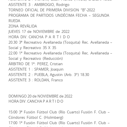
ASISTENTE 3 : AMBROGIO, Rodrigo
TORNEO OFICIAL DE PRIMERA DIVISION “B”-2022
PROGRAMA DE PARTIDOS UNDÉCIMA FECHA – SEGUNDA
RUEDA
ZONA REVÁLIDA
JUEVES 17 de NOVIEMBRE de 2022
HORA DIV. CANCHA P A R T I D O
20.30 3ª Recreativo Avellaneda (Tosquita) Rec. Avellaneda –
Social y Recreativo 35 X 35
22.00 1ª Recreativo Avellaneda (Tosquita) Rec. Avellaneda –
Social y Recreativo (Reducción)
ÁRBITRO DE 1ª: PEREZ, Cristian
ASISTENTE 1 : SPAMER, Joaquin
ASISTENTE 2 : PUEBLA, Agustin (Arb. 3°) 18.30
ASISTENTE 3 : ROLDAN, Franco
DOMINGO 20 de NOVIEMBRE de 2022
HORA DIV. CANCHA P A R T I D O
15:00 3ª Fusión Fútbol Club (Río Cuarto) Fusión F. Club –
Cóndores Fútbol C. (Holmberg)
17:00 1ª Fusión Fútbol Club (Río Cuarto) Fusión F. Club –