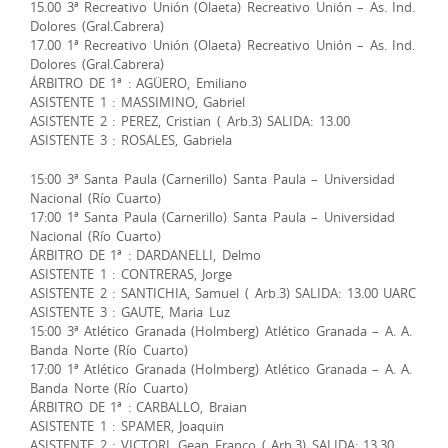
15.00 3ª Recreativo Unión (Olaeta) Recreativo Unión – As. Ind.
Dolores (Gral.Cabrera)
17.00 1ª Recreativo Unión (Olaeta) Recreativo Unión – As. Ind.
Dolores (Gral.Cabrera)
ÁRBITRO DE 1ª : AGÜERO, Emiliano
ASISTENTE 1 : MASSIMINO, Gabriel
ASISTENTE 2 : PEREZ, Cristian ( Arb.3) SALIDA: 13.00
ASISTENTE 3 : ROSALES, Gabriela
15:00 3ª Santa Paula (Carnerillo) Santa Paula – Universidad
Nacional (Río Cuarto)
17:00 1ª Santa Paula (Carnerillo) Santa Paula – Universidad
Nacional (Río Cuarto)
ÁRBITRO DE 1ª : DARDANELLI, Delmo
ASISTENTE 1 : CONTRERAS, Jorge
ASISTENTE 2 : SANTICHIA, Samuel ( Arb.3) SALIDA: 13.00 UARC
ASISTENTE 3 : GAUTE, Maria Luz
15:00 3ª Atlético Granada (Holmberg) Atlético Granada – A. A.
Banda Norte (Río Cuarto)
17:00 1ª Atlético Granada (Holmberg) Atlético Granada – A. A.
Banda Norte (Río Cuarto)
ÁRBITRO DE 1ª : CARBALLO, Braian
ASISTENTE 1 : SPAMER, Joaquin
ASISTENTE 2 : VICTORI, Gean Franco ( Arb.3) SALIDA: 13.30