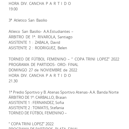
HORA DIV. CANCHA P A R T I D O
19.00
3ª Atletico San Basilio
Atleico San Basilio- A.A.Estudiantes –
ÁRBITRO DE 1ª: RIVAROLA, Santiago
ASISTENTE 1 : ZABALA, David
ASISTENTE 2 : RODRIGUEZ, Belen
TORNEO DE FÚTBOL FEMENINO – “ COPA TRINI LOPEZ” 2022
PROGRAMA DE PARTIDOS- ORO- FINAL
DOMINGO 27 de NOVIEMBRE de 2022
HORA DIV. CANCHA P A R T I D O
21.30
1ª Predio Sportivo y B. Atenas Sportivo Atenas- A.A. Banda Norte
ÁRBITRO DE 1ª: CARBALLO, Braian
ASISTENTE 1 : FERNANDEZ, Sofia
ASISTENTE 2 : TOMATIS, Stefania
TORNEO DE FÚTBOL FEMENINO –
“ COPA TRINI LOPEZ” 2022
PROGRAMA DE PARTIDOS- PLATA- FINAL