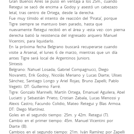
Gran Buenos Aires se puso en ventaja a los 25m., cuando
Retegui se sacó de encima a Godoy y asestó un cabezazo
letal, tras centro de Ortega, desde la derecha.
Fue muy tímido el intento de reacción del ‘Pirata’, porque
Tigre siempre se mantuvo bien parado, hasta que
nuevamente Retegui recibió en el área y -esta vez- con pierna
derecha batió la resistencia del ingresado arquero Manuel
Vicentini, para liquidarlo.
En la próxima fecha Belgrano buscará recuperarse cuando
visite a Arsenal, el lunes 6 de marzo, mientras que un día
antes Tigre será local de Argentinos Juniors.
Síntesis
Belgrano: Nahuel Losada; Gabriel Compagnucci, Diego
Novaretti, Erik Godoy, Nicolás Meriano y Lucas Diarte; Ulises
Sánchez, Santiago Longo y Ariel Rojas; Bruno Zapelli; Pablo
Vegetti. DT: Guillermo Farré.
Tigre: Gonzalo Marinelli; Martín Ortega, Emanuel Aguilera, Abel
Luciatti y Sebastián Prieto; Cristian Zabala, Lucas Menossi y
Alexis Castro; Facundo Colidio, Mateo Retegui y Blas Armoa.
DT: Diego Martínez.
Goles en el segundo tiempo: 25m. y 42m. Retegui (T).
Cambio en el primer tiempo: 45m. Manuel Vicentini por
Diarte (B).
Cambios en el segundo tiempo: 21m. Iván Ramírez por Zapelli