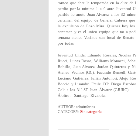
torneo que abre la temporada en la elite de 
perdio por la minima 1 a 0 ante Juventud Un
partido lo anoto Juan Alvarez a los 32 minut
certamen del equipo de General Cabrera qu
la expulsion de Enzo Mira. Quienes hoy los 
certamen y es el unico equipo que no a podi
semana ateneo Vecinos sera local de Renato
por todas
Juventud Unida: Eduardo Rosales, Nicolás Pé
Rucci, Lucas Rosso, Williams Monacci, Sebas
Bobillo, Juan Alvarez, Jordan Quinteros y N
Ateneo Vecinos (GC): Facundo Remedi, Gastó
Luciano Gutiérrez, Julián Antonori, Alejo R
Boccio y Lisandro Freile. DT: Diego Escobar
Gol: a los 31’ ST Juan Álvarez (CJURC).
Árbitro: Santiago Rivarola.
AUTHOR: adminfarias
CATEGORY:
Sin categoría