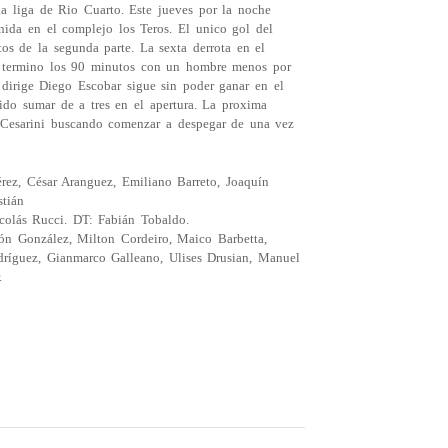
la liga de Rio Cuarto. Este jueves por la noche
ida en el complejo los Teros. El unico gol del
os de la segunda parte. La sexta derrota en el
e termino los 90 minutos con un hombre menos por
dirige Diego Escobar sigue sin poder ganar en el
do sumar de a tres en el apertura. La proxima
 Cesarini buscando comenzar a despegar de una vez
rez, César Aranguez, Emiliano Barreto, Joaquín
tián
icolás Rucci. DT: Fabián Tobaldo.
n González, Milton Cordeiro, Maico Barbetta,
odríguez, Gianmarco Galleano, Ulises Drusian, Manuel
.