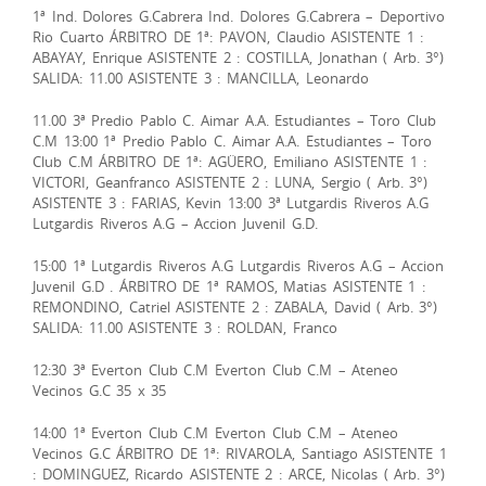
1ª Ind. Dolores G.Cabrera Ind. Dolores G.Cabrera – Deportivo
Rio Cuarto ÁRBITRO DE 1ª: PAVON, Claudio ASISTENTE 1 :
ABAYAY, Enrique ASISTENTE 2 : COSTILLA, Jonathan ( Arb. 3°)
SALIDA: 11.00 ASISTENTE 3 : MANCILLA, Leonardo
11.00 3ª Predio Pablo C. Aimar A.A. Estudiantes – Toro Club
C.M 13:00 1ª Predio Pablo C. Aimar A.A. Estudiantes – Toro
Club C.M ÁRBITRO DE 1ª: AGÜERO, Emiliano ASISTENTE 1 :
VICTORI, Geanfranco ASISTENTE 2 : LUNA, Sergio ( Arb. 3°)
ASISTENTE 3 : FARIAS, Kevin 13:00 3ª Lutgardis Riveros A.G
Lutgardis Riveros A.G – Accion Juvenil G.D.
15:00 1ª Lutgardis Riveros A.G Lutgardis Riveros A.G – Accion
Juvenil G.D . ÁRBITRO DE 1ª RAMOS, Matias ASISTENTE 1 :
REMONDINO, Catriel ASISTENTE 2 : ZABALA, David ( Arb. 3°)
SALIDA: 11.00 ASISTENTE 3 : ROLDAN, Franco
12:30 3ª Everton Club C.M Everton Club C.M – Ateneo
Vecinos G.C 35 x 35
14:00 1ª Everton Club C.M Everton Club C.M – Ateneo
Vecinos G.C ÁRBITRO DE 1ª: RIVAROLA, Santiago ASISTENTE 1
: DOMINGUEZ, Ricardo ASISTENTE 2 : ARCE, Nicolas ( Arb. 3°)