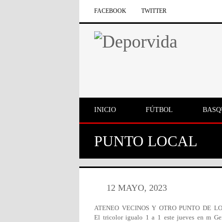
FACEBOOK
TWITTER
INICIO
FÚTBOL
BASQ
PUNTO LOCAL
12 MAYO, 2023
ATENEO VECINOS Y OTRO PUNTO DE L
El tricolor igualo 1 a 1 este jueves en m Ge