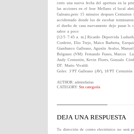
cerro una nueva fecha del apertura en la pr
las acciones en el Jose Mellano el local ab
Galeano,pero 15 minutos despues Centurion i
accidentado donde los de escobar terminaro
el dueño de casa nuevamente dejo pasar ls 
sabor a poco
[12/5 7:45 a. m.] Ricardo Deporvida Ludueñ
Cordeiro, Elio Trejo, Maico Barbetta, Ezequ
Gianfranco Galleano, Agustín Avalos, Manuel
Belgrano (VM): Fernando Funes, Marcos Luna
Andy Centurión, Kevin Flores, Gonzalo Córd
DT: Mario Vivaldi.
Goles: 3’PT Galleano (AV), 18’PT Centurión
AUTHOR: adminfarias
CATEGORY:
Sin categoría
DEJA UNA RESPUESTA
Tu dirección de correo electrónico no será p