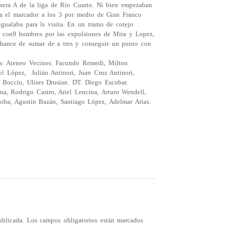
imera A de la liga de Rio Cuarto. Ni bien empezaban
ria el marcador a los 3 por medio de Gian Franco
gualaba para ls visita. En un tramo de cotejo
n con9 hombres por las expulsiones de Mira y Lopez,
chance de sumar de a tres y conseguir un punto con
a: Ateneo Vecinos: Facundo Remedi, Milton
iel López, Julián Antinori, Juan Cruz Antinori,
 Boccio, Ulises Drusian. DT: Diego Escobar.
, Rodrigo Castro, Ariel Lencina, Arturo Wendell,
oba, Agustín Bazán, Santiago López, Adelmar Arias.
ublicada.
Los campos obligatorios están marcados