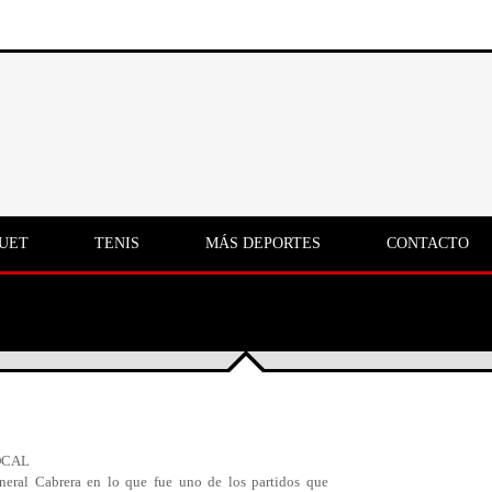
UET
TENIS
MÁS DEPORTES
CONTACTO
OCAL
neral Cabrera en lo que fue uno de los partidos que