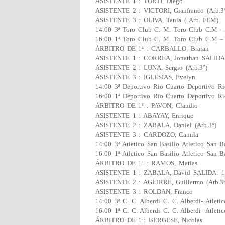
ASISTENTE 1 : TORTI, Diego
ASISTENTE 2 : VICTORI, Gianfranco (Arb.3
ASISTENTE 3 : OLIVA, Tania ( Arb. FEM)
14:00 3ª Toro Club C. M. Toro Club C.M – 
16:00 1ª Toro Club C. M. Toro Club C.M – 
ÁRBITRO DE 1ª : CARBALLO, Braian
ASISTENTE 1 : CORREA, Jonathan SALIDA:
ASISTENTE 2 : LUNA, Sergio (Arb.3°)
ASISTENTE 3 : IGLESIAS, Evelyn
14:00 3ª Deportivo Rio Cuarto Deportivo R
16:00 1ª Deportivo Rio Cuarto Deportivo R
ÁRBITRO DE 1ª : PAVON, Claudio
ASISTENTE 1 : ABAYAY, Enrique
ASISTENTE 2 : ZABALA, Daniel (Arb.3°)
ASISTENTE 3 : CARDOZO, Camila
14:00 3ª Atletico San Basilio Atletico San B
16:00 1ª Atletico San Basilio Atletico San B
ÁRBITRO DE 1ª : RAMOS, Matias
ASISTENTE 1 : ZABALA, David SALIDA: 1
ASISTENTE 2 : AGUIRRE, Guillermo (Arb.3°
ASISTENTE 3 : ROLDAN, Franco
14:00 3ª C. C. Alberdi C. C. Alberdi- Atlet
16:00 1ª C. C. Alberdi C. C. Alberdi- Atleti
ÁRBITRO DE 1ª: BERGESE, Nicolas