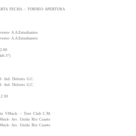
ARTA FECHA – TORNEO APERTURA
veros- A.A.Estudiantes
veros- A.A.Estudiantes
2.00
rb.3°)
l- Ind. Dolores G.C.
l- Ind. Dolores G.C.
2.30
in V.Mack. – Toro Club C.M.
.Mack- Juv. Unida Rio Cuarto
.Mack- Juv. Unida Rio Cuarto