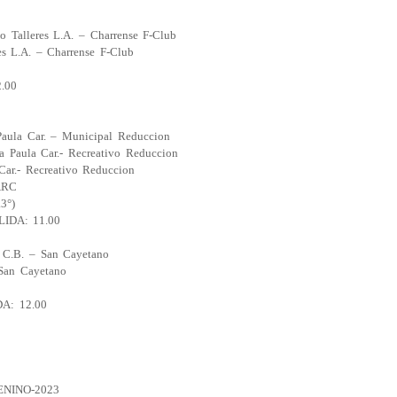
co Talleres L.A. – Charrense F-Club
res L.A. – Charrense F-Club
.00
Paula Car. – Municipal Reduccion
a Paula Car.- Recreativo Reduccion
Car.- Recreativo Reduccion
ARC
3°)
LIDA: 11.00
a C.B. – San Cayetano
 San Cayetano
A: 12.00
ENINO-2023