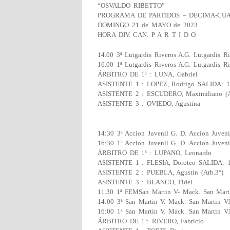
“OSVALDO RIBETTO”
PROGRAMA DE PARTIDOS – DECIMA-CU
DOMINGO 21 de MAYO de 2023
HORA DIV. CAN. P A R T I D O
14.00 3ª Lutgardis Riveros A.G. Lutgardis Ri
16.00 1ª Lutgardis Riveros A.G. Lutgardis Ri
ÁRBITRO DE 1ª : LUNA, Gabriel
ASISTENTE 1 : LOPEZ, Rodrigo SALIDA: 1
ASISTENTE 2 : ESCUDERO, Maximiliano (A
ASISTENTE 3 : OVIEDO, Agustina
14:30 3ª Accion Juvenil G. D. Accion Juveni
16:30 1ª Accion Juvenil G. D. Accion Juveni
ÁRBITRO DE 1ª : LUPANO, Leonardo
ASISTENTE 1 : FLESIA, Doroteo SALIDA: 1
ASISTENTE 2 : PUEBLA, Agustin (Arb.3°)
ASISTENTE 3 : BLANCO, Fidel
11.30 1ª FEMSan Martin V- Mack. San Mart
14:00 3ª San Martin V. Mack. San Martin V
16:00 1ª San Martin V. Mack. San Martin V
ÁRBITRO DE 1ª: RIVERO, Fabricio