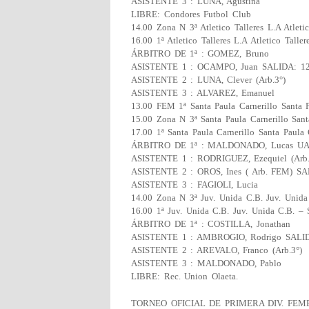
ASISTENTE 3 : LUNA, Agustina
LIBRE: Condores Futbol Club
14.00 Zona N 3ª Atletico Talleres L.A Atleti
16.00 1ª Atletico Talleres L.A Atletico Talle
ÁRBITRO DE 1ª : GOMEZ, Bruno
ASISTENTE 1 : OCAMPO, Juan SALIDA: 12
ASISTENTE 2 : LUNA, Clever (Arb.3°)
ASISTENTE 3 : ALVAREZ, Emanuel
13.00 FEM 1ª Santa Paula Carnerillo Santa 
15.00 Zona N 3ª Santa Paula Carnerillo Sant
17.00 1ª Santa Paula Carnerillo Santa Paula 
ÁRBITRO DE 1ª : MALDONADO, Lucas U
ASISTENTE 1 : RODRIGUEZ, Ezequiel (Arb.
ASISTENTE 2 : OROS, Ines ( Arb. FEM) SA
ASISTENTE 3 : FAGIOLI, Lucia
14.00 Zona N 3ª Juv. Unida C.B. Juv. Unid
16.00 1ª Juv. Unida C.B. Juv. Unida C.B. –
ÁRBITRO DE 1ª : COSTILLA, Jonathan
ASISTENTE 1 : AMBROGIO, Rodrigo SALID
ASISTENTE 2 : AREVALO, Franco (Arb.3°)
ASISTENTE 3 : MALDONADO, Pablo
LIBRE: Rec. Union Olaeta.
TORNEO OFICIAL DE PRIMERA DIV. FEM