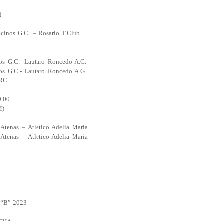
)
inos G.C. – Rosario F.Club.
os G.C.- Lautaro Roncedo A.G.
os G.C.- Lautaro Roncedo A.G.
ARC
.00
M)
 Atenas – Atletico Adelia Maria
 Atenas – Atletico Adelia Maria
“B”-2023