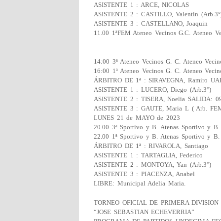
ASISTENTE 1 : ARCE, NICOLAS
ASISTENTE 2 : CASTILLO, Valentin (Arb.3°
ASISTENTE 3 : CASTELLANO, Joaquin
11.00 1ªFEM Ateneo Vecinos G.C. Ateneo Vec
14:00 3ª Ateneo Vecinos G. C. Ateneo Vecin
16:00 1ª Ateneo Vecinos G. C. Ateneo Vecin
ÁRBITRO DE 1ª : SIRAVEGNA, Ramiro U
ASISTENTE 1 : LUCERO, Diego (Arb.3°)
ASISTENTE 2 : TISERA, Noelia SALIDA: 09
ASISTENTE 3 : GAUTE, Maria L ( Arb. FE
LUNES 21 de MAYO de 2023
20.00 3ª Sportivo y B. Atenas Sportivo y B.
22.00 1ª Sportivo y B. Atenas Sportivo y B.
ÁRBITRO DE 1ª : RIVAROLA, Santiago
ASISTENTE 1 : TARTAGLIA, Federico
ASISTENTE 2 : MONTOYA, Yan (Arb.3°)
ASISTENTE 3 : PIACENZA, Anabel
LIBRE: Municipal Adelia Maria.
TORNEO OFICIAL DE PRIMERA DIVISION 
“JOSE SEBASTIAN ECHEVERRIA”