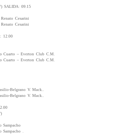
°) SALIDA: 09.15
Renato Cesarini
Renato Cesarini
 12.00
io Cuarto – Everton Club C.M.
io Cuarto – Everton Club C.M.
asilio-Belgrano V. Mack..
asilio-Belgrano V. Mack..
2.00
)
ico Sampacho
co Sampacho .