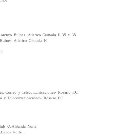
CHA
Lorenzo Bulnes- Atletico Granada H 35 x 35
Bulnes- Atletico Granada H
30
s. Correo y Telecomunicaciones- Rosario F.C
eo y Telecomunicaciones- Rosario F.C
lub -A.A.Banda Norte
.Banda Norte .