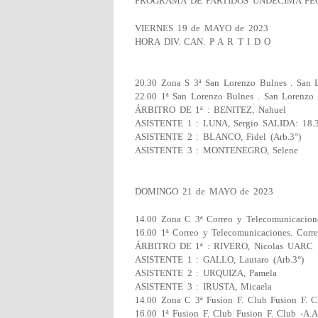
PROGRAMA DE PARTIDOS UNDECIMA FE
VIERNES 19 de MAYO de 2023
HORA DIV. CAN. P A R T I D O
20.30 Zona S 3ª San Lorenzo Bulnes . San 
22.00 1ª San Lorenzo Bulnes . San Lorenzo 
ÁRBITRO DE 1ª : BENITEZ, Nahuel
ASISTENTE 1 : LUNA, Sergio SALIDA: 18.
ASISTENTE 2 : BLANCO, Fidel (Arb.3°)
ASISTENTE 3 : MONTENEGRO, Selene
DOMINGO 21 de MAYO de 2023
14.00 Zona C 3ª Correo y Telecomunicacione
16.00 1ª Correo y Telecomunicaciones. Corr
ÁRBITRO DE 1ª : RIVERO, Nicolas UARC
ASISTENTE 1 : GALLO, Lautaro (Arb.3°)
ASISTENTE 2 : URQUIZA, Pamela
ASISTENTE 3 : IRUSTA, Micaela
14.00 Zona C 3ª Fusion F. Club Fusion F. C
16.00 1ª Fusion F. Club Fusion F. Club -A.A