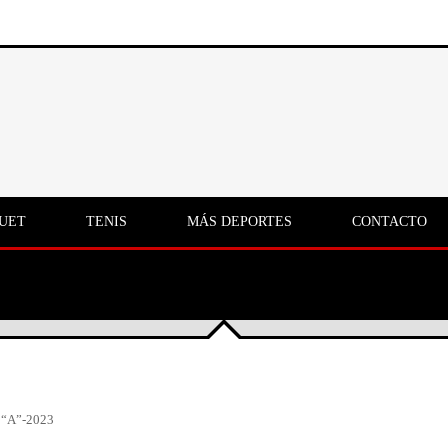
UET
TENIS
MÁS DEPORTES
CONTACTO
“A”-2023