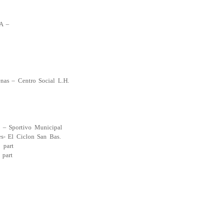
A –
enas – Centro Social L.H.
i – Sportivo Municipal
es- El Ciclon San Bas.
 part
part