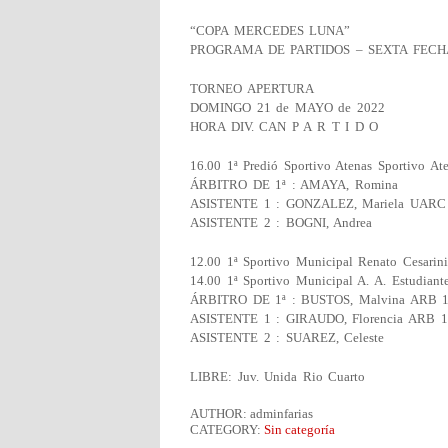
“COPA MERCEDES LUNA”
PROGRAMA DE PARTIDOS – SEXTA FECH
TORNEO APERTURA
DOMINGO 21 de MAYO de 2022
HORA DIV. CAN P A R T I D O
16.00 1ª Predió Sportivo Atenas Sportivo At
ÁRBITRO DE 1ª : AMAYA, Romina
ASISTENTE 1 : GONZALEZ, Mariela UARC
ASISTENTE 2 : BOGNI, Andrea
12.00 1ª Sportivo Municipal Renato Cesarin
14.00 1ª Sportivo Municipal A. A. Estudiant
ÁRBITRO DE 1ª : BUSTOS, Malvina ARB 1
ASISTENTE 1 : GIRAUDO, Florencia ARB 1 
ASISTENTE 2 : SUAREZ, Celeste
LIBRE: Juv. Unida Rio Cuarto
AUTHOR: adminfarias
CATEGORY:
Sin categoría