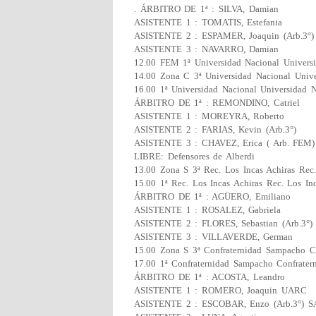
. ÁRBITRO DE 1ª : SILVA, Damian
ASISTENTE 1 : TOMATIS, Estefania
ASISTENTE 2 : ESPAMER, Joaquin (Arb.3°)
ASISTENTE 3 : NAVARRO, Damian
12.00 FEM 1ª Universidad Nacional Universi
14.00 Zona C 3ª Universidad Nacional Unive
16.00 1ª Universidad Nacional Universidad N
ÁRBITRO DE 1ª : REMONDINO, Catriel
ASISTENTE 1 : MOREYRA, Roberto
ASISTENTE 2 : FARIAS, Kevin (Arb.3°)
ASISTENTE 3 : CHAVEZ, Erica ( Arb. FEM)
LIBRE: Defensores de Alberdi
13.00 Zona S 3ª Rec. Los Incas Achiras Rec.
15.00 1ª Rec. Los Incas Achiras Rec. Los In
ÁRBITRO DE 1ª : AGÜERO, Emiliano
ASISTENTE 1 : ROSALEZ, Gabriela
ASISTENTE 2 : FLORES, Sebastian (Arb.3°)
ASISTENTE 3 : VILLAVERDE, German
15.00 Zona S 3ª Confraternidad Sampacho Co
17.00 1ª Confraternidad Sampacho Confrater
ÁRBITRO DE 1ª : ACOSTA, Leandro
ASISTENTE 1 : ROMERO, Joaquin UARC
ASISTENTE 2 : ESCOBAR, Enzo (Arb.3°) S