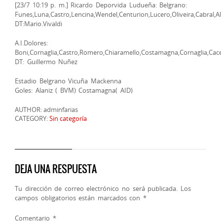
[23/7 10:19 p. m.] Ricardo Deporvida Ludueña: Belgrano:
Funes,Luna,Castro,Lencina,Wendel,Centurion,Lucero,Oliveira,Cabral,Al
DT:Mario.Vivaldi
A.I.Dolores:
Boni,Cornaglia,Castro,Romero,Chiaramello,Costamagna,Cornaglia,Cace
DT: Guillermo Nuñez
Estadio Belgrano Vicuña Mackenna
Goles: Alaniz ( BVM) Costamagna( AID)
AUTHOR: adminfarias
CATEGORY:
Sin categoría
DEJA UNA RESPUESTA
Tu dirección de correo electrónico no será publicada.
Los
campos obligatorios están marcados con
*
Comentario
*