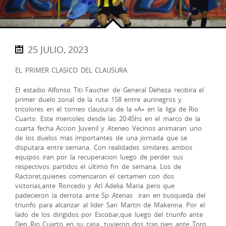
25 JULIO, 2023
EL PRIMER CLASICO DEL CLAUSURA
El estadio Alfonso Titi Faucher de General Deheza recibira el
primer duelo zonal de la ruta 158 entre aurinegros y
tricolores en el torneo clausura de la «A» en la liga de Rio
Cuarto. Este miercoles desde las 20:45hs en el marco de la
cuarta fecha Accion Juvenil y Ateneo Vecinos animaran uno
de los duelos mas importantes de una jornada que se
disputara entre semana. Con realidades similares ambos
equipos iran por la recuperacion luego de perder sus
respectivos partidos el ultimo fin de semana. Los de
Ractoret,quienes comenzaron el certamen con dos
victorias,ante Roncedo y Atl Adelia Maria pero que
padecieron la derrota ante Sp Atenas iran en busqueda del
triunfo para alcanzar al lider San Martin de Makenna. Por el
lado de los dirigidos por Escobar,que luego del triunfo ante
Dep Rio Cuarto en su casa, tuvieron dos tras pies ante Toro