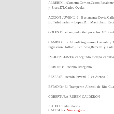
ALBERDI 1:Cometto.Carrion,Castro,Escalante 
y Picco.DT:Carlos Oyola.
ACCION JUVENIL 1: Bustamante.Devia,Caller,
Buffarini.Farias y López.DT: Maximiano Ract
GOLES:En el segundo tiempo a los 10′ Kevin
CAMBIOS:En Alberdi ingresaron Cazzola y Gr
ingresaron Toffolo,Justo Sosa,Ramella y Colaz
INCIDENCIAS:En el segundo tiempo expulsad
ÁRBITRO: Luciano Astegiano
RESERVA: Acción Juvenil 2 vs Ateneo 2.
ESTADIO:»El Trampero» Alberdi de Río Cuar
COBERTURA RUBEN CALDERON
AUTHOR: adminfarias
CATEGORY:
Sin categoría