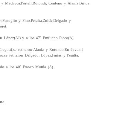
y Machuca.Portell,Rotondi, Centeno y Alaniz.Britos
Fenoglio y Pino.Peralta,Znick,Delgado y
oret.
 López(AJ) y a los 47′ Emiliano Picco(A).
egotti,se retiraron Alaniz y Rotondo.En Juvenil
o,se retiraron Delgado, López,Farias y Peralta.
o a los 40′ Franco Murúa (A).
to.