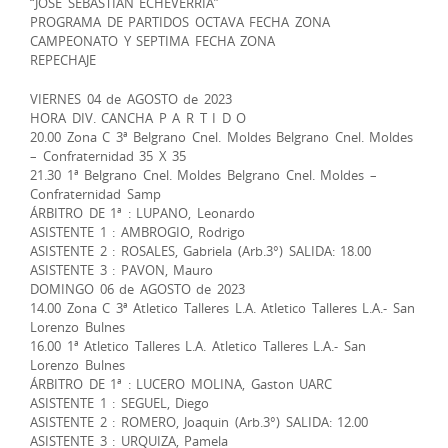
“JOSE SEBASTIAN ECHEVERRIA”
PROGRAMA DE PARTIDOS OCTAVA FECHA ZONA
CAMPEONATO Y SEPTIMA FECHA ZONA
REPECHAJE
VIERNES 04 de AGOSTO de 2023
HORA DIV. CANCHA P A R T I D O
20.00 Zona C 3ª Belgrano Cnel. Moldes Belgrano Cnel. Moldes
– Confraternidad 35 X 35
21.30 1ª Belgrano Cnel. Moldes Belgrano Cnel. Moldes –
Confraternidad Samp
ÁRBITRO DE 1ª : LUPANO, Leonardo
ASISTENTE 1 : AMBROGIO, Rodrigo
ASISTENTE 2 : ROSALES, Gabriela (Arb.3°) SALIDA: 18.00
ASISTENTE 3 : PAVON, Mauro
DOMINGO 06 de AGOSTO de 2023
14.00 Zona C 3ª Atletico Talleres L.A. Atletico Talleres L.A.- San
Lorenzo Bulnes
16.00 1ª Atletico Talleres L.A. Atletico Talleres L.A.- San
Lorenzo Bulnes
ÁRBITRO DE 1ª : LUCERO MOLINA, Gaston UARC
ASISTENTE 1 : SEGUEL, Diego
ASISTENTE 2 : ROMERO, Joaquin (Arb.3°) SALIDA: 12.00
ASISTENTE 3 : URQUIZA, Pamela