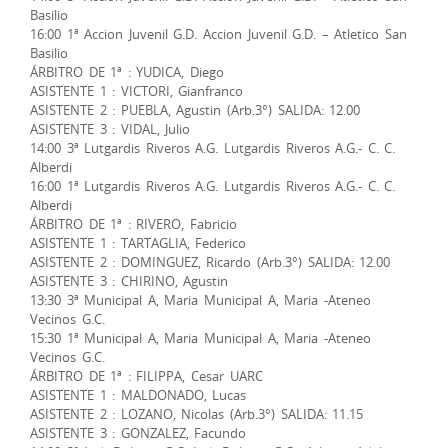
Basilio
16:00 1ª Accion Juvenil G.D. Accion Juvenil G.D. – Atletico San
Basilio
ÁRBITRO DE 1ª : YUDICA, Diego
ASISTENTE 1 : VICTORI, Gianfranco
ASISTENTE 2 : PUEBLA, Agustin (Arb.3°) SALIDA: 12.00
ASISTENTE 3 : VIDAL, Julio
14:00 3ª Lutgardis Riveros A.G. Lutgardis Riveros A.G.- C. C.
Alberdi
16:00 1ª Lutgardis Riveros A.G. Lutgardis Riveros A.G.- C. C.
Alberdi
ÁRBITRO DE 1ª : RIVERO, Fabricio
ASISTENTE 1 : TARTAGLIA, Federico
ASISTENTE 2 : DOMINGUEZ, Ricardo (Arb.3°) SALIDA: 12.00
ASISTENTE 3 : CHIRINO, Agustin
13:30 3ª Municipal A, Maria Municipal A, Maria -Ateneo
Vecinos G.C.
15:30 1ª Municipal A, Maria Municipal A, Maria -Ateneo
Vecinos G.C.
ÁRBITRO DE 1ª : FILIPPA, Cesar UARC
ASISTENTE 1 : MALDONADO, Lucas
ASISTENTE 2 : LOZANO, Nicolas (Arb.3°) SALIDA: 11.15
ASISTENTE 3 : GONZALEZ, Facundo