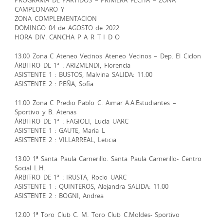
CAMPEONARO Y
ZONA COMPLEMENTACION
DOMINGO 04 de AGOSTO de 2022
HORA DIV. CANCHA P A R T I D O
13.00 Zona C Ateneo Vecinos Ateneo Vecinos – Dep. El Ciclon
ÁRBITRO DE 1ª : ARIZMENDI, Florencia
ASISTENTE 1 : BUSTOS, Malvina SALIDA: 11.00
ASISTENTE 2 : PEÑA, Sofia
11.00 Zona C Predio Pablo C. Aimar A.A.Estudiantes –
Sportivo y B. Atenas
ÁRBITRO DE 1ª : FAGIOLI, Lucia UARC
ASISTENTE 1 : GAUTE, Maria L
ASISTENTE 2 : VILLARREAL, Leticia
13.00 1ª Santa Paula Carnerillo. Santa Paula Carnerillo- Centro
Social L.H.
ÁRBITRO DE 1ª : IRUSTA, Rocio UARC
ASISTENTE 1 : QUINTEROS, Alejandra SALIDA: 11.00
ASISTENTE 2 : BOGNI, Andrea
12.00 1ª Toro Club C. M. Toro Club C.Moldes- Sportivo