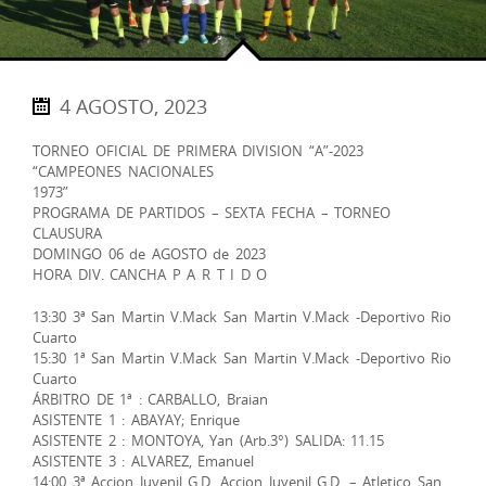
4 AGOSTO, 2023
TORNEO OFICIAL DE PRIMERA DIVISION “A”-2023
“CAMPEONES NACIONALES
1973”
PROGRAMA DE PARTIDOS – SEXTA FECHA – TORNEO
CLAUSURA
DOMINGO 06 de AGOSTO de 2023
HORA DIV. CANCHA P A R T I D O
13:30 3ª San Martin V.Mack San Martin V.Mack -Deportivo Rio
Cuarto
15:30 1ª San Martin V.Mack San Martin V.Mack -Deportivo Rio
Cuarto
ÁRBITRO DE 1ª : CARBALLO, Braian
ASISTENTE 1 : ABAYAY; Enrique
ASISTENTE 2 : MONTOYA, Yan (Arb.3°) SALIDA: 11.15
ASISTENTE 3 : ALVAREZ, Emanuel
14:00 3ª Accion Juvenil G.D. Accion Juvenil G.D. – Atletico San