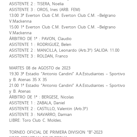
ASISTENTE 2 : TISERA, Noelia
ASISTENTE 3 : OROS, Ines (ARB. FEM)
13.00 3ª Everton Club C.M. Everton Club C.M. –Belgrano
V.Mackenna
15.00 1ª Everton Club C.M. Everton Club C.M. –Belgrano
V.Mackenna
ÁRBITRO DE 1ª : PAVON, Claudio
ASISTENTE 1 : RODRIGUEZ, Belen
ASISTENTE 2 : MANCILLA, Leonardo (Arb.3°) SALIDA: 11.00
ASISTENTE 3 : ROLDAN, Franco
MARTES 08 de AGOSTO de 2023
19.30 3ª Estadio “Antonio Candini” A.A.Estudiantes – Sportivo
y B. Atenas 35 X 35
21.00 1ª Estadio “Antonio Candini” A.A.Estudiantes – Sportivo
y B. Atenas
ÁRBITRO DE 1ª : BERGESE, Nicolas
ASISTENTE 1 : ZABALA, Daniel
ASISTENTE 2 : CASTILLO, Valentin (Arb.3°)
ASISTENTE 3 : NAVARRO, Damian
LIBRE: Toro Club C. Moldes.
TORNEO OFICIAL DE PRIMERA DIVISION “B”-2023