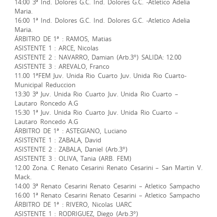
14:00 3ª Ind. Dolores G.C. Ind. Dolores G.C. -Atletico Adelia
Maria.
16:00 1ª Ind. Dolores G.C. Ind. Dolores G.C. -Atletico Adelia
Maria.
ÁRBITRO DE 1ª : RAMOS, Matias
ASISTENTE 1 : ARCE, Nicolas
ASISTENTE 2 : NAVARRO, Damian (Arb.3°) SALIDA: 12.00
ASISTENTE 3 : AREVALO, Franco
11.00 1ªFEM Juv. Unida Rio Cuarto Juv. Unida Rio Cuarto-
Municipal Reduccion
13:30 3ª Juv. Unida Rio Cuarto Juv. Unida Rio Cuarto –
Lautaro Roncedo A.G
15:30 1ª Juv. Unida Rio Cuarto Juv. Unida Rio Cuarto –
Lautaro Roncedo A.G
ÁRBITRO DE 1ª : ASTEGIANO, Luciano
ASISTENTE 1 : ZABALA, David
ASISTENTE 2 : ZABALA, Daniel (Arb.3°)
ASISTENTE 3 : OLIVA, Tania (ARB. FEM)
12.00 Zona. C Renato Cesarini Renato Cesarini – San Martin V.
Mack.
14:00 3ª Renato Cesarini Renato Cesarini – Atletico Sampacho
16:00 1ª Renato Cesarini Renato Cesarini – Atletico Sampacho
ÁRBITRO DE 1ª : RIVERO, Nicolas UARC
ASISTENTE 1 : RODRIGUEZ, Diego (Arb.3°)