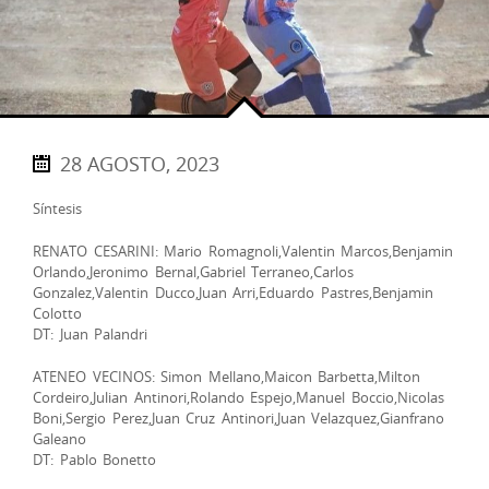
28 AGOSTO, 2023
Síntesis
RENATO CESARINI: Mario Romagnoli,Valentin Marcos,Benjamin
Orlando,Jeronimo Bernal,Gabriel Terraneo,Carlos
Gonzalez,Valentin Ducco,Juan Arri,Eduardo Pastres,Benjamin
Colotto
DT: Juan Palandri
ATENEO VECINOS: Simon Mellano,Maicon Barbetta,Milton
Cordeiro,Julian Antinori,Rolando Espejo,Manuel Boccio,Nicolas
Boni,Sergio Perez,Juan Cruz Antinori,Juan Velazquez,Gianfrano
Galeano
DT: Pablo Bonetto