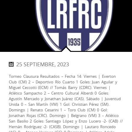
25 SEPTIEMBRE, 2023
Torneo Clausura Resultados – Fecha 14: Viernes | Everton
Club (CM) 2 – Deportivo Río Cuarto 1 Goles: Juan Aguilar y
Miguel Ceccotti (ECM) // Tomás Barry (CDRC). Viernes |
Atlético Sampacho 2 – Centro Cultural Alberdi 0 Goles:
Agustín Mercado y Jonathan Juárez (CAS). Sábado | Juventud
Unida 0 – San Martín (VM) 1 Gol: Christian Pérez (SM).
Domingo | Renato Cesarini 1 – Toro Club (CM) 0 Gol:
Jonathan Rojas (CRC). Domingo | Belgrano (VM) 3 – Atlético
San Basilio 2 Goles: Santiago López y Enzo Lucero -2- (CAB) //
Hernán Rodríguez -2- (CASB). Domingo | Lautaro Roncedo