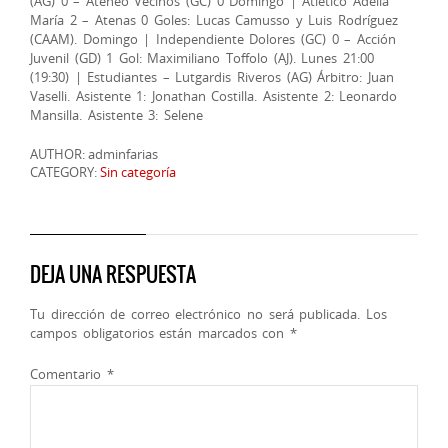
(AG) 0 – Ateneo Vecinos (GC) 0 Domingo | Atlético Adelia
María 2 – Atenas 0 Goles: Lucas Camusso y Luis Rodríguez
(CAAM). Domingo | Independiente Dolores (GC) 0 – Acción
Juvenil (GD) 1 Gol: Maximiliano Toffolo (AJ). Lunes 21:00
(19:30) | Estudiantes – Lutgardis Riveros (AG) Árbitro: Juan
Vaselli. Asistente 1: Jonathan Costilla. Asistente 2: Leonardo
Mansilla. Asistente 3: Selene
AUTHOR: adminfarias
CATEGORY:
Sin categoría
DEJA UNA RESPUESTA
Tu dirección de correo electrónico no será publicada.
Los
campos obligatorios están marcados con
*
Comentario
*