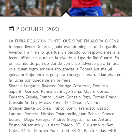
2 OCTUBRE, 2023
LA FURIA ROJA Y UN PUNTO QUE SIRVE EN ALCIRA GIGENA
Independiente Dolores igualo este domingo ante Lutgardis
Riveros 1 a 1 en lo que fue un partido correspondiente a la
fecha 16°del clausura de la «A» de la Liga de Rio Cuarto. En
un tramite de partido donde comenzo adverso para la furia
roja quien logro emparejarlo gracias a Tomas Antuña ,el
goleador Rojo anto el gol para conseguir una unidad vital en
la lucha por quedarse en primera.
Síntesis Lutgardis Riveros: Rodrigo Contreras, Federico
Saporiti, Gonzalo Ponce, Santiago Spina, Mauro Cortez,
Federico Zabala, Franco López. Gonzalo Rigo, Tomás Prado,
Gonzalo Soria y Matías Zonni. DT: Claudio Valentín.
Independiente Dolores: Franco Bonni, Francisco Castro,
Lautaro Romero, Nicolás Chiaramello, Juan Zabala, Franco
Berardi, Diego Ferreyra, Andrés Giorgetti, Tomás Antuña,
Bruno Muschiato y Lautaro Toledo. DT: Guillermo Núñez.
Goles: 24′ ST Gonzalo Ponce (LR). 33′ ST Pablo Farías (AID).