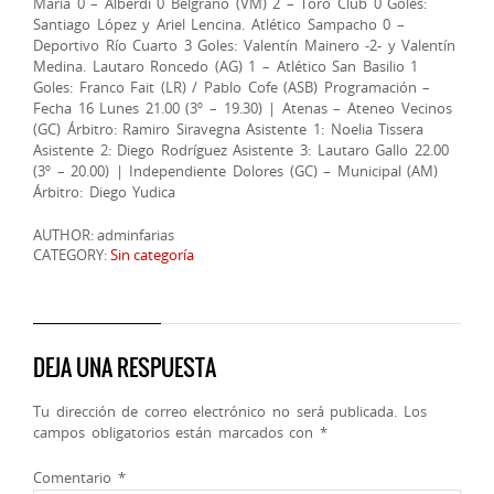
María 0 – Alberdi 0 Belgrano (VM) 2 – Toro Club 0 Goles:
Santiago López y Ariel Lencina. Atlético Sampacho 0 –
Deportivo Río Cuarto 3 Goles: Valentín Mainero -2- y Valentín
Medina. Lautaro Roncedo (AG) 1 – Atlético San Basilio 1
Goles: Franco Fait (LR) / Pablo Cofe (ASB) Programación –
Fecha 16 Lunes 21.00 (3º – 19.30) | Atenas – Ateneo Vecinos
(GC) Árbitro: Ramiro Siravegna Asistente 1: Noelia Tissera
Asistente 2: Diego Rodríguez Asistente 3: Lautaro Gallo 22.00
(3º – 20.00) | Independiente Dolores (GC) – Municipal (AM)
Árbitro: Diego Yudica
AUTHOR: adminfarias
CATEGORY:
Sin categoría
DEJA UNA RESPUESTA
Tu dirección de correo electrónico no será publicada.
Los
campos obligatorios están marcados con
*
Comentario
*