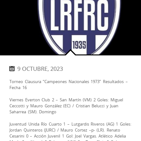
9 OCTUBRE, 2023
Torneo Clausura “Campeones Nacionales 1973” Resultados –
Fecha 16
Viernes Everton Club 2 – San Martín (VM) 2 Goles: Miguel
Ceccotti y Mauro González (EC) / Cristian Belucci y Juan
Saharrea (SM). Domingo
Juventud Unida Río Cuarto 1 – Lutgardis Riveros (AG) 1 Goles:
Jordan Quinteros (JURC) / Mauro Cortez –p- (LR). Renato
Cesarini 0 – Acción Juvenil 1 Gol: Joel Vargas. Atlético Adelia