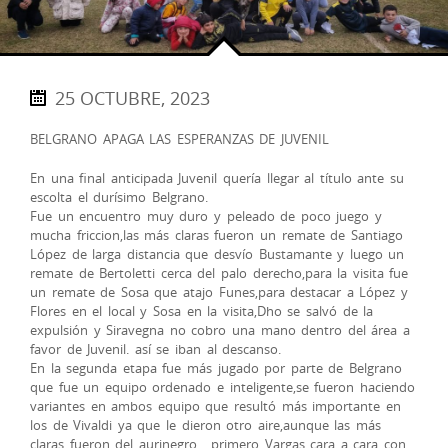
25 OCTUBRE, 2023
BELGRANO APAGA LAS ESPERANZAS DE JUVENIL
En una final anticipada Juvenil quería llegar al título ante su
escolta el durísimo Belgrano.
Fue un encuentro muy duro y peleado de poco juego y
mucha friccion,las más claras fueron un remate de Santiago
López de larga distancia que desvío Bustamante y luego un
remate de Bertoletti cerca del palo derecho,para la visita fue
un remate de Sosa que atajo Funes,para destacar a López y
Flores en el local y Sosa en la visita,Dho se salvó de la
expulsión y Siravegna no cobro una mano dentro del área a
favor de Juvenil. así se iban al descanso.
En la segunda etapa fue más jugado por parte de Belgrano
que fue un equipo ordenado e inteligente,se fueron haciendo
variantes en ambos equipo que resultó más importante en
los de Vivaldi ya que le dieron otro aire,aunque las más
claras fueron del aurinegro , primero Vargas cara a cara con