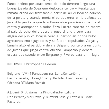
Funes definió por abajo cerca del palo derecho,luego una
buena jugada de Sosa que desborda centro y Peralta que
remato arriba del travesaño.A partir de allí el local se adueñó
de la pelota y cuando moría el partido,error en la defensa de
Juvenil la pelota le queda a Bazan abre para Arias que tira el
centro y anticipando a todos Enzo Lucero conecto de cabeza
al palo derecho del arquero y puso el uno a cero para
alegría del público local,se cerró el partido en dónde hubo
agresiones entre jugadores y se fueron expulsados Vargas y
Luna,finalizó el partido y deja a Belgrano puntero a un punto
de Juvenil que juega contra Atlético Sampacho y deberá
espera que sucede entre Belgrano y Riveros para un milagro.
INFORMO: Christopher Calderón
Belgrano (VM) 1:Funes,Lencina, Luna,Centurión y
Castro.Lazarte, Flores,López y Bertoleti.Enzo Lucero y
Córdoba.DT:Mario Vivaldi.
A.Juvenil 0: Bustamante.Pino,Caller,Fenoglio y
Dho.Peralta,Znick,Devia y Buffarini.Sosa y Toffolo.DT:Maxi
Ractoret.