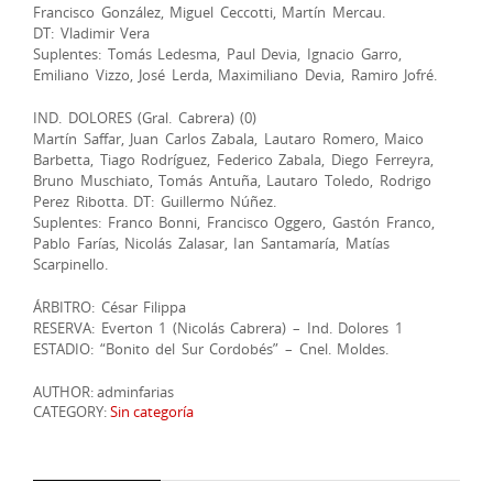
Francisco González, Miguel Ceccotti, Martín Mercau.
DT: Vladimir Vera
Suplentes: Tomás Ledesma, Paul Devia, Ignacio Garro,
Emiliano Vizzo, José Lerda, Maximiliano Devia, Ramiro Jofré.
IND. DOLORES (Gral. Cabrera) (0)
Martín Saffar, Juan Carlos Zabala, Lautaro Romero, Maico
Barbetta, Tiago Rodríguez, Federico Zabala, Diego Ferreyra,
Bruno Muschiato, Tomás Antuña, Lautaro Toledo, Rodrigo
Perez Ribotta. DT: Guillermo Núñez.
Suplentes: Franco Bonni, Francisco Oggero, Gastón Franco,
Pablo Farías, Nicolás Zalasar, Ian Santamaría, Matías
Scarpinello.
ÁRBITRO: César Filippa
RESERVA: Everton 1 (Nicolás Cabrera) – Ind. Dolores 1
ESTADIO: “Bonito del Sur Cordobés” – Cnel. Moldes.
AUTHOR: adminfarias
CATEGORY:
Sin categoría