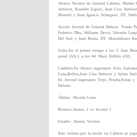
Ateneo Vecinos de General Cabrera: Matías G
Antinori, Ronaldo Espejo, Juan Cruz Antinor
Montiel y Juan Ignacio Velázquez. DT: Pabl
Acción Juvenil de General Deheza: Tomás Pal
Federico Dho, Williams Devia, Valentín Lasp
Del Sole y Juan Bruna. DT: Maximiliano Rac
Goles:En el primer tiempo a los 3′ Juan Bru
penal (AJ) y a los 44′ Maxi Toffolo (AJ).
Cambios:En Ateneo ingresaron Actis ,Galeano
Luna,Bollea,Juan Cruz Antinori y Julián Anti
En Juvenil ingresaron Trejo, Peralta,Farias y 
Delsole.
Árbitro: Nicolás Luna
Reserva:Ateneo 2 vs Juvenil 1
Estadio: Ateneo Vecinos
Este viernes por la noche en Cabrera se jugo