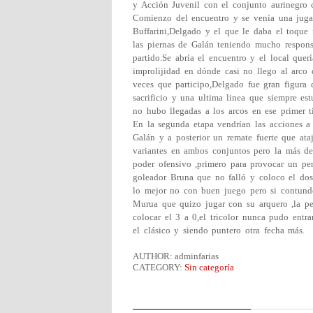
y Acción Juvenil con el conjunto aurinegro
Comienzo del encuentro y se venía una jugada
Buffarini,Delgado y el que le daba el toque 
las piernas de Galán teniendo mucho respons
partido.Se abría el encuentro y el local quer
improlijidad en dónde casi no llego al arco
veces que participo,Delgado fue gran figura 
sacrificio y una ultima linea que siempre es
no hubo llegadas a los arcos en ese primer 
En la segunda etapa vendrían las acciones a
Galán y a posterior un remate fuerte que at
variantes en ambos conjuntos pero la más de
poder ofensivo ,primero para provocar un pe
goleador Bruna que no falló y coloco el dos 
lo mejor no con buen juego pero si contunde
Murua que quizo jugar con su arquero ,la pe
colocar el 3 a 0,el tricolor nunca pudo entr
el clásico y siendo puntero otra fecha más.
AUTHOR: adminfarias
CATEGORY:
Sin categoría