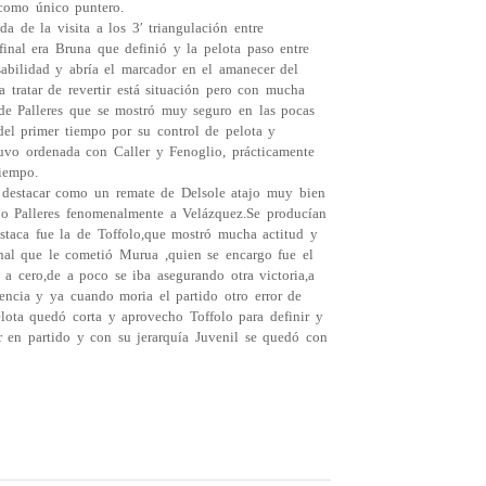
 como único puntero.
 de la visita a los 3′ triangulación entre
final era Bruna que definió y la pelota paso entre
abilidad y abría el marcador en el amanecer del
ía tratar de revertir está situación pero con mucha
 de Palleres que se mostró muy seguro en las pocas
del primer tiempo por su control de pelota y
tuvo ordenada con Caller y Fenoglio, prácticamente
tiempo.
 destacar como un remate de Delsole atajo muy bien
ajo Palleres fenomenalmente a Velázquez.Se producían
staca fue la de Toffolo,que mostró mucha actitud y
nal que le cometió Murua ,quien se encargo fue el
a cero,de a poco se iba asegurando otra victoria,a
ncia y ya cuando moria el partido otro error de
lota quedó corta y aprovecho Toffolo para definir y
ar en partido y con su jerarquía Juvenil se quedó con