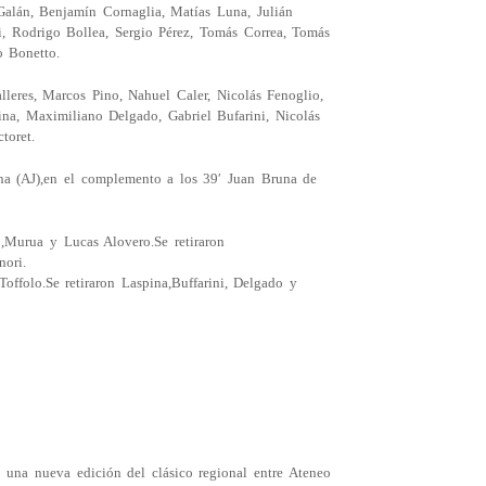
alán, Benjamín Cornaglia, Matías Luna, Julián
i, Rodrigo Bollea, Sergio Pérez, Tomás Correa, Tomás
o Bonetto.
leres, Marcos Pino, Nahuel Caler, Nicolás Fenoglio,
ina, Maximiliano Delgado, Gabriel Bufarini, Nicolás
toret.
na (AJ),en el complemento a los 39′ Juan Bruna de
,Murua y Lucas Alovero.Se retiraron
nori.
Toffolo.Se retiraron Laspina,Buffarini, Delgado y
 una nueva edición del clásico regional entre Ateneo